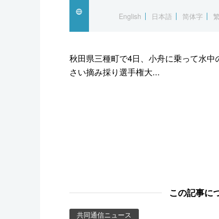
スポーツ・東京2020
English
日本語
简体字
秋田県三種町で4日、小舟に乗って水中
さい摘み採り選手権大...
この記事に
共同通信ニュース