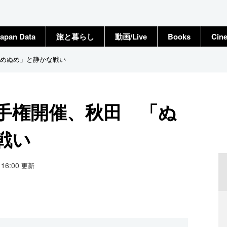
apan Data
旅と暮らし
動画/Live
Books
Cin
めぬめ」と静かな戦い
手権開催、秋田 「ぬ
戦い
4 16:00
更新