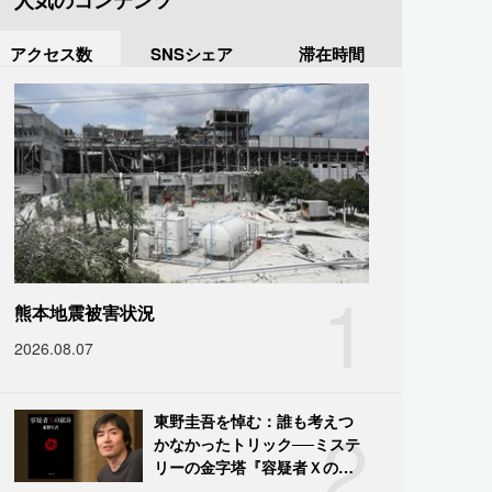
人気のコンテンツ
アクセス数
SNSシェア
滞在時間
1
熊本地震被害状況
2026.08.07
2
東野圭吾を悼む：誰も考えつ
かなかったトリック──ミステ
リーの金字塔『容疑者Ｘの献
身』の舞台裏