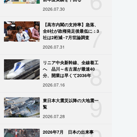
2026.07.30
7
【高市内閣の支持率】急落、
全8社が政権発足後最低に：3
社は2桁減─7月世論調査
2026.07.31
8
リニア中央新幹線、全線着工
へ 品川～名古屋が最速40
分、開業は早くて2036年
2026.07.16
9
東日本大震災以降の大地震一
覧
2026.07.28
10
2026年7月 日本の出来事