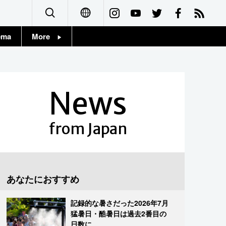
ema
More
English
Topics
简体字
Images
News
繁體字
People
Français
from Japan
東京
Español
お知らせ
العربية
あなたにおすすめ
Русский
記録的な暑さだった2026年7月
猛暑日・酷暑日は過去2番目の
日数に