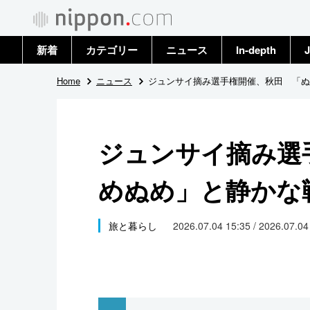
新着
カテゴリー
ニュース
In-depth
J
政治・外交
トップ
Home
ニュース
ジュンサイ摘み選手権開催、秋田 「ぬ
経済・ビジネス
アーカイブ
ジュンサイ摘み選
国際
めぬめ」と静かな
社会
文化
旅と暮らし
2026.07.04 15:35 / 2026.07.0
科学・技術
暮らし