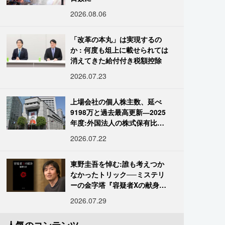
2026.08.06
「改革の本丸」は実現するの
か : 何度も俎上に載せられては
消えてきた給付付き税額控除
2026.07.23
上場会社の個人株主数、延べ
9198万と過去最高更新―2025
年度:外国法人の株式保有比率
は34.7%に
2026.07.22
東野圭吾を悼む:誰も考えつか
なかったトリック──ミステリ
ーの金字塔『容疑者Xの献身』
の舞台裏
2026.07.29