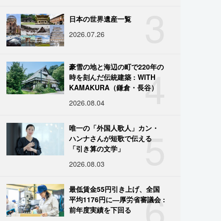
3
日本の世界遺産一覧
2026.07.26
4
豪雪の地と海辺の町で220年の
時を刻んだ伝統建築 : WITH
KAMAKURA（鎌倉・長谷）
2026.08.04
5
唯一の「外国人歌人」カン・
ハンナさんが短歌で伝える
「引き算の文学」
2026.08.03
6
最低賃金55円引き上げ、全国
平均1176円に―厚労省審議会 :
前年度実績を下回る