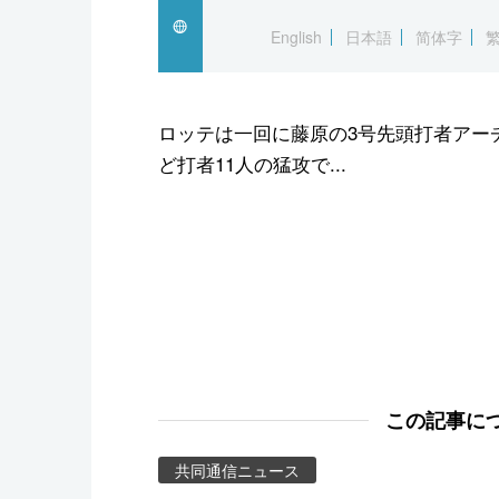
スポーツ・東京2020
English
日本語
简体字
ロッテは一回に藤原の3号先頭打者アー
ど打者11人の猛攻で...
この記事に
共同通信ニュース