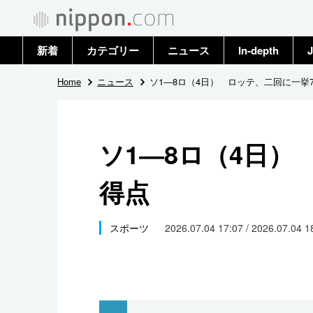
新着
カテゴリー
ニュース
In-depth
J
政治・外交
トップ
Home
ニュース
ソ1―8ロ（4日） ロッテ、二回に一挙
経済・ビジネス
アーカイブ
ソ1―8ロ（4日）
国際
得点
社会
文化
スポーツ
2026.07.04 17:07 / 2026.07.04 
科学・技術
暮らし