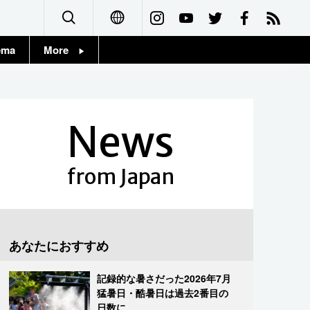
ema
More
English
Topics
简体字
Images
News
繁體字
People
Français
from Japan
東京
Español
お知らせ
العربية
あなたにおすすめ
Русский
記録的な暑さだった2026年7月
猛暑日・酷暑日は過去2番目の
日数に