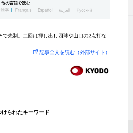
他の言語で読む
繁體字
Français
Español
العربية
Русский
チで先制。二回は押し出し四球や山口の2点打な
記事全文を読む（外部サイト）
つけられたキーワード