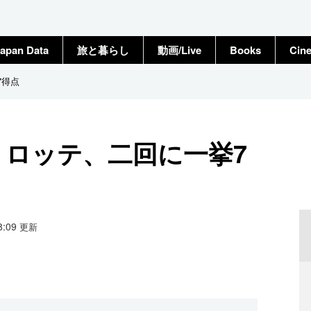
apan Data
旅と暮らし
動画/Live
Books
Cin
7得点
 ロッテ、二回に一挙7
18:09
更新