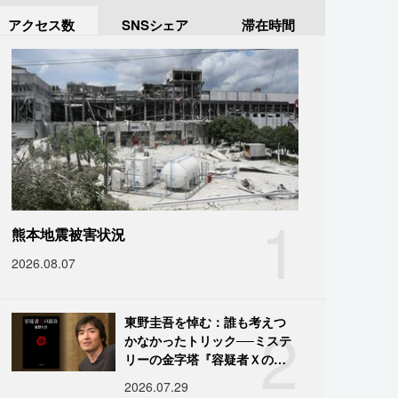
アクセス数
SNSシェア
滞在時間
1
熊本地震被害状況
2026.08.07
2
東野圭吾を悼む：誰も考えつ
かなかったトリック──ミステ
リーの金字塔『容疑者Ｘの献
身』の舞台裏
2026.07.29