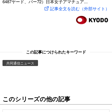
6487ヤード、パー72）日本女子アマチュア...
スポーツ・東京2020
文化
動画/Live
記事全文を読む（外部サイト）
科学・技術
Books
暮らし
Cinema
スポーツ・東京2020
Topics
この記事につけられたキーワード
共同通信ニュース
Images
People
東京
このシリーズの他の記事
お知らせ