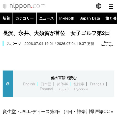
新着
カテゴリー
ニュース
In-depth
Japan Data
旅と暮
English
政治・外交
Topics
長沢、永井、大須賀が首位 女子ゴルフ第2日
简体字
News
経済・ビジネス
スポーツ
2026.07.04 19:01 / 2026.07.04 19:37
Images
更新
繁體字
from Japan
カテゴリー
国際・海外
People
Français
政治・外交
ニュース
社会
東京
Español
他の言語で読む
経済・ビジネス
トップ
In-depth
文化
お知らせ
English
日本語
简体字
繁體字
Français
العربية
Español
العربية
Русский
国際
アーカイブ
Japan Data
科学・技術
Русский
社会
旅と暮らし
暮らし
資生堂・JALレディース第2日（4日・神奈川県戸塚CC＝