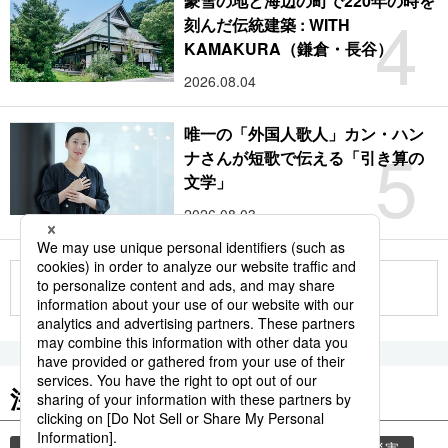
豪雪の地と海辺の町で220年の時を
4
刻んだ伝統建築 : WITH
KAMAKURA（鎌倉・長谷）
2026.08.04
唯一の「外国人歌人」カン・ハン
5
ナさんが短歌で伝える「引き算の
文学」
2026.08.03
もっと見る
注目のキーワード