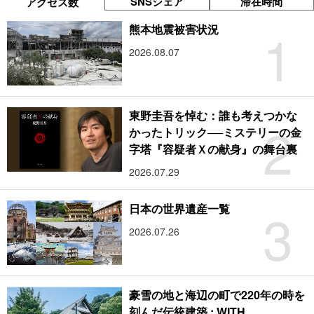
SNSシェア
滞在時間
アクセス数
1
熊本地震被害状況
2026.08.07
東野圭吾を悼む：誰も考えつかな
2
かったトリック──ミステリーの金
字塔『容疑者Ｘの献身』の舞台裏
2026.07.29
3
日本の世界遺産一覧
2026.07.26
豪雪の地と海辺の町で220年の時を
刻んだ伝統建築 : WITH