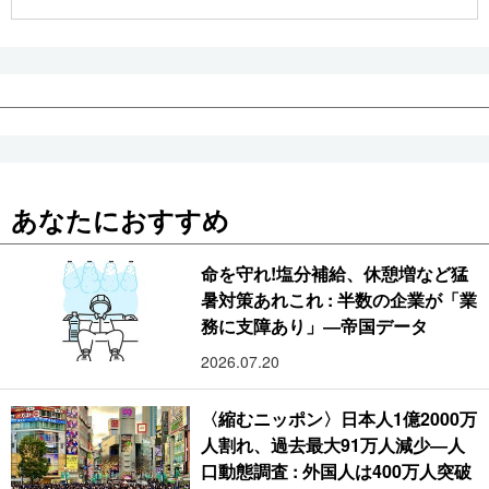
公式SNS
あなたにおすすめ
命を守れ!塩分補給、休憩増など猛
暑対策あれこれ : 半数の企業が「業
務に支障あり」―帝国データ
2026.07.20
〈縮むニッポン〉日本人1億2000万
人割れ、過去最大91万人減少―人
口動態調査 : 外国人は400万人突破