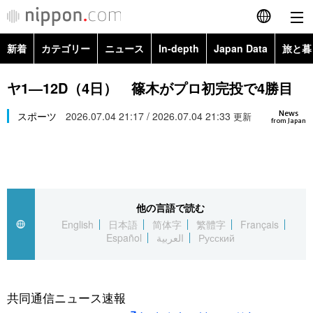
新着
カテゴリー
ニュース
In-depth
Japan Data
旅と暮
English
政治・外交
Topics
ヤ1―12D（4日） 篠木がプロ初完投で4勝目
简体字
News
経済・ビジネス
スポーツ
2026.07.04 21:17 / 2026.07.04 21:33
Images
更新
繁體字
from Japan
カテゴリー
国際・海外
People
Français
政治・外交
ニュース
社会
東京
Español
他の言語で読む
経済・ビジネス
トップ
In-depth
文化
お知らせ
English
日本語
简体字
繁體字
Français
العربية
Español
العربية
Русский
国際
アーカイブ
Japan Data
科学・技術
Русский
社会
旅と暮らし
暮らし
共同通信ニュース速報