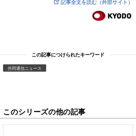
記事全文を読む（外部サイト）
スポーツ・東京2020
文化
動画/Live
科学・技術
Books
暮らし
Cinema
この記事につけられたキーワード
スポーツ・東京2020
Topics
共同通信ニュース
Images
People
このシリーズの他の記事
東京
お知らせ