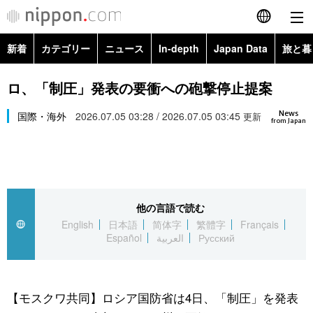
新着
カテゴリー
ニュース
In-depth
Japan Data
旅と暮
English
政治・外交
Topics
ロ、「制圧」発表の要衝への砲撃停止提案
简体字
News
経済・ビジネス
国際・海外
2026.07.05 03:28 / 2026.07.05 03:45
Images
更新
繁體字
from Japan
カテゴリー
国際・海外
People
Français
政治・外交
ニュース
社会
東京
Español
他の言語で読む
経済・ビジネス
トップ
In-depth
文化
お知らせ
English
日本語
简体字
繁體字
Français
العربية
Español
العربية
Русский
国際
アーカイブ
Japan Data
科学・技術
Русский
社会
旅と暮らし
暮らし
【モスクワ共同】ロシア国防省は4日、「制圧」を発表