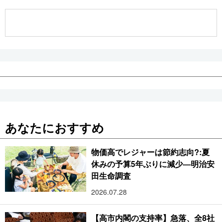
公式SNS
あなたにおすすめ
物価高でレジャーは節約志向?:夏
休みの予算5年ぶりに減少―明治安
田生命調査
2026.07.28
【高市内閣の支持率】急落、全8社