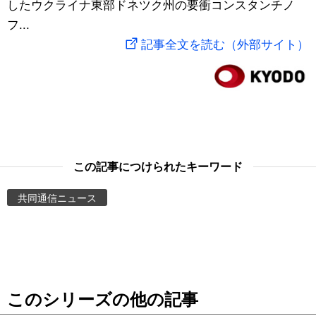
したウクライナ東部ドネツク州の要衝コンスタンチノ
スポーツ・東京2020
文化
動画/Live
フ...
記事全文を読む（外部サイト）
科学・技術
Books
暮らし
Cinema
スポーツ・東京2020
Topics
この記事につけられたキーワード
Images
共同通信ニュース
People
東京
このシリーズの他の記事
お知らせ