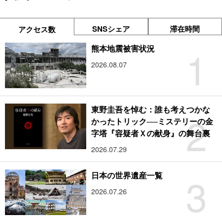
SNSシェア
滞在時間
アクセス数
1
熊本地震被害状況
2026.08.07
東野圭吾を悼む：誰も考えつかな
2
かったトリック──ミステリーの金
字塔『容疑者Ｘの献身』の舞台裏
2026.07.29
3
日本の世界遺産一覧
2026.07.26