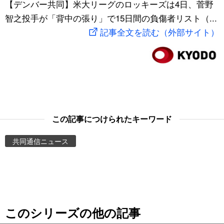
【デンバー共同】米大リーグのロッキーズは4日、菅野
スポーツ・東京2020
文化
動画/Live
智之投手が「背中の張り」で15日間の負傷者リスト（...
記事全文を読む（外部サイト）
科学・技術
Books
暮らし
Cinema
スポーツ・東京2020
Topics
この記事につけられたキーワード
Images
共同通信ニュース
People
東京
このシリーズの他の記事
お知らせ