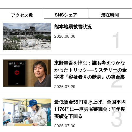
SNSシェア
滞在時間
アクセス数
1
熊本地震被害状況
2026.08.06
東野圭吾を悼む：誰も考えつかな
2
かったトリック──ミステリーの金
字塔『容疑者Ｘの献身』の舞台裏
2026.07.29
最低賃金55円引き上げ、全国平均
3
1176円に―厚労省審議会 : 前年度
実績を下回る
2026.07.30