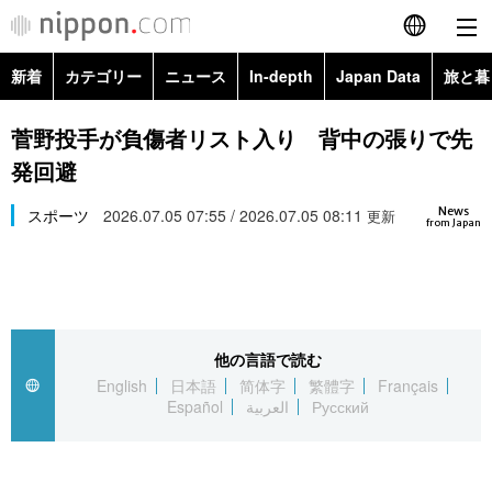
新着
カテゴリー
ニュース
In-depth
Japan Data
旅と暮
English
政治・外交
Topics
菅野投手が負傷者リスト入り 背中の張りで先
简体字
発回避
経済・ビジネス
Images
繁體字
カテゴリー
News
スポーツ
2026.07.05 07:55 / 2026.07.05 08:11
更新
from Japan
国際・海外
People
Français
政治・外交
ニュース
社会
東京
Español
経済・ビジネス
トップ
In-depth
文化
お知らせ
العربية
他の言語で読む
English
日本語
简体字
繁體字
Français
国際
アーカイブ
Japan Data
科学・技術
Español
العربية
Русский
Русский
社会
旅と暮らし
暮らし