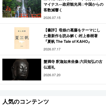
マイナス―政府観光局 : 中国からの
客数減響く
2026.07.15
【書評】母娘の葛藤をテーマにし
た最新作を読み解く:村上春樹著
『夏帆 The Tale of KAHO』
2026.07.17
蟹満寺 釈迦如来坐像:六田知弘の古
仏巡礼
2026.07.20
人気のコンテンツ