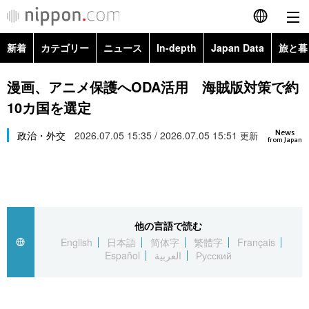
新着
カテゴリー
ニュース
In-depth
Japan Data
旅と暮
English
政治・外交
Topics
漫画、アニメ保護へODA活用 海賊版対策で約
简体字
10カ国を選定
経済・ビジネス
Images
繁體字
カテゴリー
News
政治・外交
2026.07.05 15:35 / 2026.07.05 15:51
更新
from Japan
国際・海外
People
Français
政治・外交
ニュース
社会
東京
Español
経済・ビジネス
トップ
In-depth
文化
お知らせ
العربية
他の言語で読む
English
日本語
简体字
繁體字
Français
国際
アーカイブ
Japan Data
科学・技術
Español
العربية
Русский
Русский
社会
旅と暮らし
暮らし