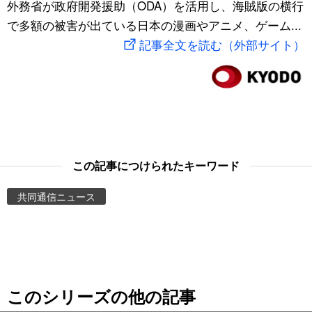
外務省が政府開発援助（ODA）を活用し、海賊版の横行
スポーツ・東京2020
文化
動画/Live
で多額の被害が出ている日本の漫画やアニメ、ゲーム...
記事全文を読む（外部サイト）
科学・技術
Books
暮らし
Cinema
スポーツ・東京2020
Topics
この記事につけられたキーワード
Images
共同通信ニュース
People
東京
このシリーズの他の記事
お知らせ