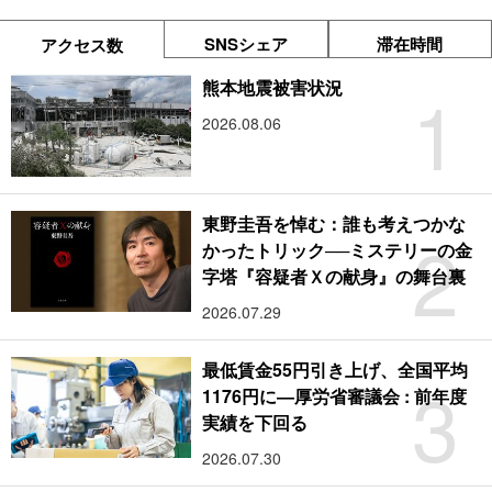
SNSシェア
滞在時間
アクセス数
1
熊本地震被害状況
2026.08.06
東野圭吾を悼む：誰も考えつかな
2
かったトリック──ミステリーの金
字塔『容疑者Ｘの献身』の舞台裏
2026.07.29
最低賃金55円引き上げ、全国平均
3
1176円に―厚労省審議会 : 前年度
実績を下回る
2026.07.30