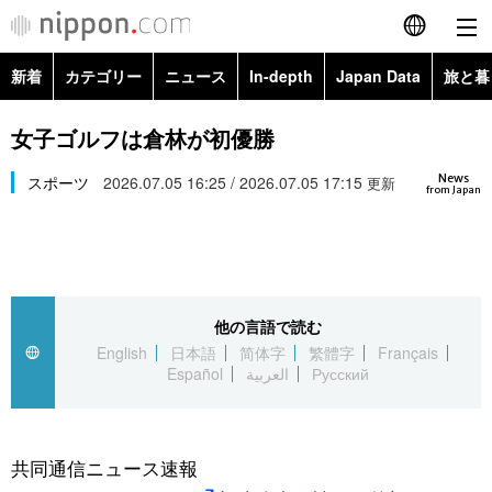
新着
カテゴリー
ニュース
In-depth
Japan Data
旅と暮
English
政治・外交
Topics
女子ゴルフは倉林が初優勝
简体字
News
経済・ビジネス
スポーツ
2026.07.05 16:25 / 2026.07.05 17:15
Images
更新
繁體字
from Japan
カテゴリー
国際・海外
People
Français
政治・外交
ニュース
社会
東京
Español
他の言語で読む
経済・ビジネス
トップ
In-depth
文化
お知らせ
English
日本語
简体字
繁體字
Français
العربية
Español
العربية
Русский
国際
アーカイブ
Japan Data
科学・技術
Русский
社会
旅と暮らし
暮らし
共同通信ニュース速報