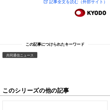
記事全文を読む（外部サイト）
スポーツ・東京2020
文化
動画/Live
科学・技術
Books
暮らし
Cinema
この記事につけられたキーワード
スポーツ・東京2020
Topics
共同通信ニュース
Images
People
このシリーズの他の記事
東京
お知らせ