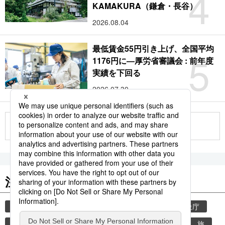
4
KAMAKURA（鎌倉・長谷）
2026.08.04
最低賃金55円引き上げ、全国平均
5
1176円に―厚労省審議会 : 前年度
実績を下回る
2026.07.30
もっと見る
注目のキーワード
共同通信ニュース
気象・災害
災害
気象庁
地震
津波
熊本
熊本地震
観光
旅