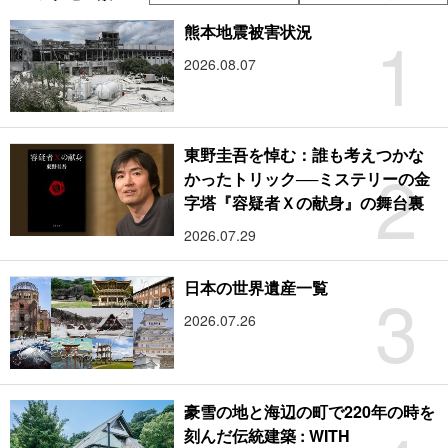
1
熊本地震被害状況
2026.08.07
東野圭吾を悼む：誰も考えつかな
2
かったトリック──ミステリーの金
字塔『容疑者Ｘの献身』の舞台裏
2026.07.29
3
日本の世界遺産一覧
2026.07.26
豪雪の地と海辺の町で220年の時を
刻んだ伝統建築 : WITH