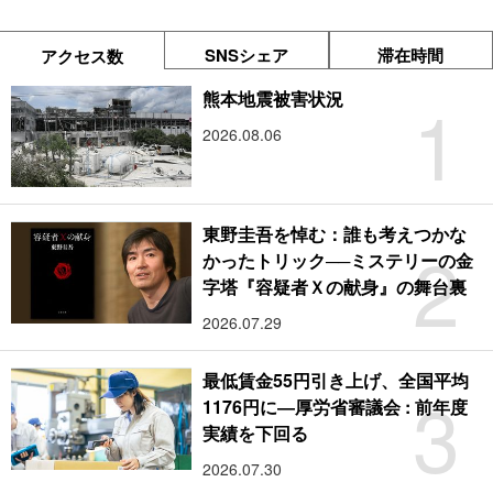
SNSシェア
滞在時間
アクセス数
1
熊本地震被害状況
2026.08.06
東野圭吾を悼む：誰も考えつかな
2
かったトリック──ミステリーの金
字塔『容疑者Ｘの献身』の舞台裏
2026.07.29
最低賃金55円引き上げ、全国平均
3
1176円に―厚労省審議会 : 前年度
実績を下回る
2026.07.30