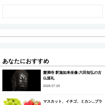
公式SNS
あなたにおすすめ
蟹満寺 釈迦如来坐像:六田知弘の古
仏巡礼
2026.07.20
マスカット、イチゴ、ミカン...ブラ