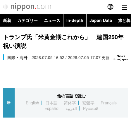
新着
カテゴリー
ニュース
In-depth
Japan Data
旅と暮
English
政治・外交
Topics
トランプ氏「米黄金期これから」 建国250年
简体字
祝い演説
経済・ビジネス
Images
繁體字
カテゴリー
News
国際・海外
2026.07.05 16:52 / 2026.07.05 17:07
更新
from Japan
国際・海外
People
Français
政治・外交
ニュース
社会
東京
Español
経済・ビジネス
トップ
In-depth
文化
お知らせ
العربية
他の言語で読む
English
日本語
简体字
繁體字
Français
国際
アーカイブ
Japan Data
科学・技術
Español
العربية
Русский
Русский
社会
旅と暮らし
暮らし