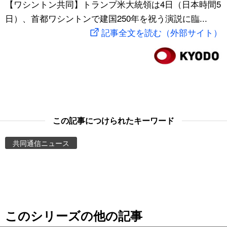
【ワシントン共同】トランプ米大統領は4日（日本時間5
スポーツ・東京2020
文化
動画/Live
日）、首都ワシントンで建国250年を祝う演説に臨...
記事全文を読む（外部サイト）
科学・技術
Books
暮らし
Cinema
スポーツ・東京2020
Topics
この記事につけられたキーワード
Images
共同通信ニュース
People
東京
このシリーズの他の記事
お知らせ