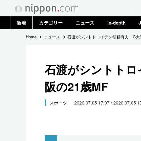
新着
カテゴリー
ニュース
In-depth
J
政治・外交
トップ
Home
ニュース
石渡がシントトロイデン移籍有力 C大阪
経済・ビジネス
アーカイブ
石渡がシントトロ
国際
阪の21歳MF
社会
文化
スポーツ
2026.07.05 17:07 / 2026.07.05 
科学・技術
暮らし