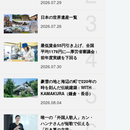
2026.07.29
3
日本の世界遺産一覧
2026.07.26
4
最低賃金55円引き上げ、全国
平均1176円に―厚労省審議会 :
前年度実績を下回る
2026.07.30
5
豪雪の地と海辺の町で220年の
時を刻んだ伝統建築 : WITH
KAMAKURA（鎌倉・長谷）
2026.08.04
6
唯一の「外国人歌人」カン・
ハンナさんが短歌で伝える
「引き算の文学」