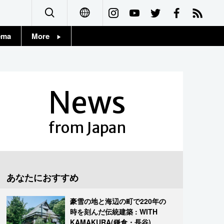
ema
More
English
Topics
简体字
Images
News
繁體字
People
Français
from Japan
東京
Español
お知らせ
العربية
あなたにおすすめ
Русский
豪雪の地と海辺の町で220年の
時を刻んだ伝統建築 : WITH
KAMAKURA(鎌倉・長谷)