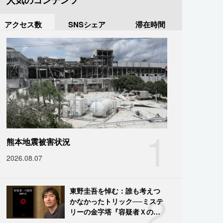
人気のコンテンツ
アクセス数
SNSシェア
滞在時間
1
熊本地震被害状況
2026.08.07
2
東野圭吾を悼む：誰も考えつ
かなかったトリック──ミステ
リーの金字塔『容疑者Ｘの献
身』の舞台裏