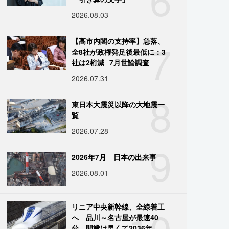
2026.08.03
7
【高市内閣の支持率】急落、
全8社が政権発足後最低に：3
社は2桁減─7月世論調査
2026.07.31
8
東日本大震災以降の大地震一
覧
2026.07.28
9
2026年7月 日本の出来事
2026.08.01
10
リニア中央新幹線、全線着工
へ 品川～名古屋が最速40
分、開業は早くて2036年