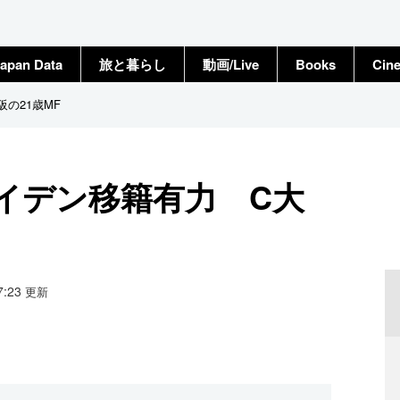
apan Data
旅と暮らし
動画/Live
Books
Cin
の21歳MF
イデン移籍有力 C大
17:23
更新