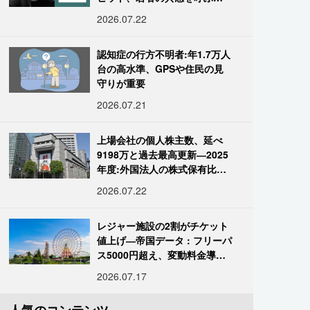
「道化」の心理
2026.07.22
認知症の行方不明者:年1.7万人
台の高水準、GPSや住民の見
守りが重要
2026.07.21
上場会社の個人株主数、延べ
9198万と過去最高更新―2025
年度:外国法人の株式保有比率
は34.7%に
2026.07.22
レジャー施設の2割がチケット
値上げ―帝国データ : フリーパ
ス5000円超え、変動料金導入
進む
2026.07.17