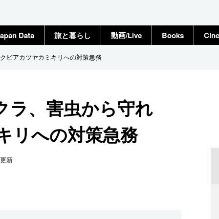
apan Data
旅と暮らし
動画/Live
Books
Cin
クビアカツヤカミキリへの対策急務
サクラ、害虫から守れ
キリへの対策急務
更新