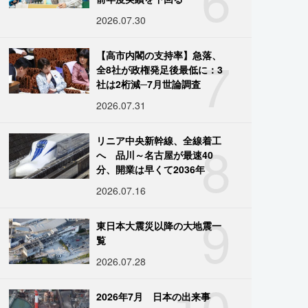
2026.07.30
7
【高市内閣の支持率】急落、
全8社が政権発足後最低に：3
社は2桁減─7月世論調査
2026.07.31
8
リニア中央新幹線、全線着工
へ 品川～名古屋が最速40
分、開業は早くて2036年
2026.07.16
9
東日本大震災以降の大地震一
覧
2026.07.28
10
2026年7月 日本の出来事