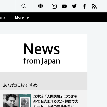
ema
More
English
Topics
简体字
Images
News
繁體字
People
Français
from Japan
東京
Español
お知らせ
العربية
あなたにおすすめ
Русский
太宰治『人間失格』はなぜ海
外でも読まれるのか:韓国で大
ヒット、若者の共感を呼ぶ