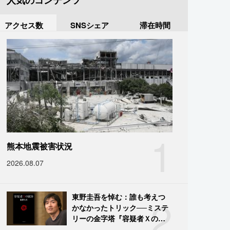
人気のコンテンツ
アクセス数
SNSシェア
滞在時間
1
熊本地震被害状況
2026.08.07
2
東野圭吾を悼む：誰も考えつ
かなかったトリック──ミステ
リーの金字塔『容疑者Ｘの献
身』の舞台裏