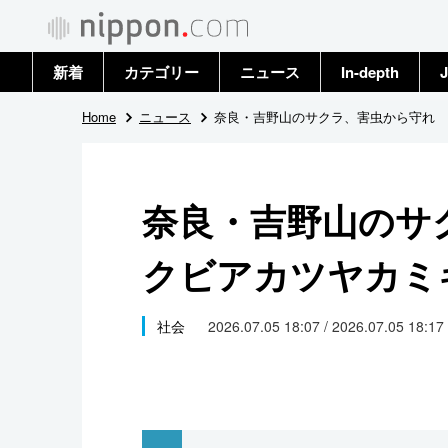
新着
カテゴリー
ニュース
In-depth
J
政治・外交
トップ
Home
ニュース
奈良・吉野山のサクラ、害虫から守れ 
経済・ビジネス
アーカイブ
奈良・吉野山の
国際
クビアカツヤカミ
社会
文化
社会
2026.07.05 18:07 / 2026.07.05 18:17
科学・技術
暮らし