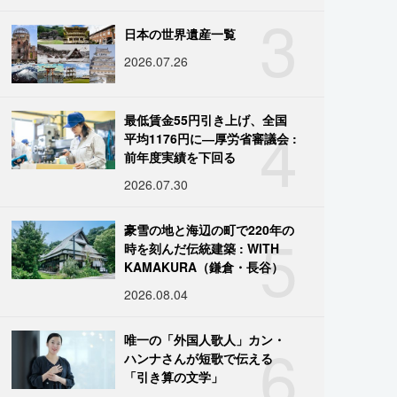
3
日本の世界遺産一覧
2026.07.26
4
最低賃金55円引き上げ、全国
平均1176円に―厚労省審議会 :
前年度実績を下回る
2026.07.30
5
豪雪の地と海辺の町で220年の
時を刻んだ伝統建築 : WITH
KAMAKURA（鎌倉・長谷）
2026.08.04
6
唯一の「外国人歌人」カン・
ハンナさんが短歌で伝える
「引き算の文学」