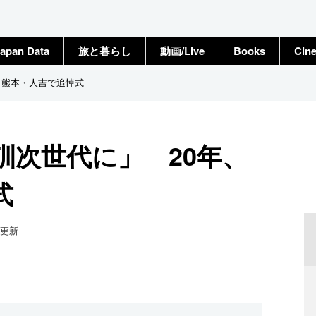
apan Data
旅と暮らし
動画/Live
Books
Cin
、熊本・人吉で追悼式
訓次世代に」 20年、
式
更新