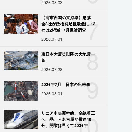
2026.08.03
7
【高市内閣の支持率】急落、
全8社が政権発足後最低に：3
社は2桁減─7月世論調査
2026.07.31
8
東日本大震災以降の大地震一
覧
2026.07.28
9
2026年7月 日本の出来事
2026.08.01
10
リニア中央新幹線、全線着工
へ 品川～名古屋が最速40
分、開業は早くて2036年