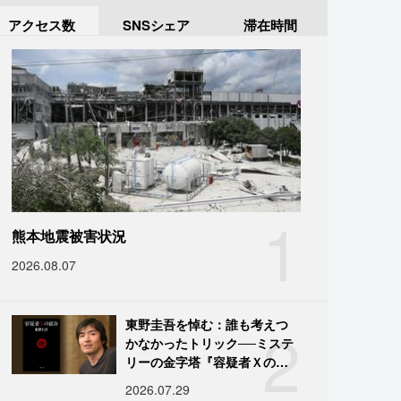
アクセス数
SNSシェア
滞在時間
1
熊本地震被害状況
2026.08.07
2
東野圭吾を悼む：誰も考えつ
かなかったトリック──ミステ
リーの金字塔『容疑者Ｘの献
身』の舞台裏
2026.07.29