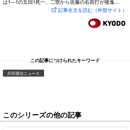
は1―1の五回1死一、二塁から佐藤の右前打が後逸...
スポーツ・東京2020
文化
動画/Live
記事全文を読む（外部サイト）
科学・技術
Books
暮らし
Cinema
スポーツ・東京2020
Topics
この記事につけられたキーワード
共同通信ニュース
Images
People
東京
このシリーズの他の記事
お知らせ