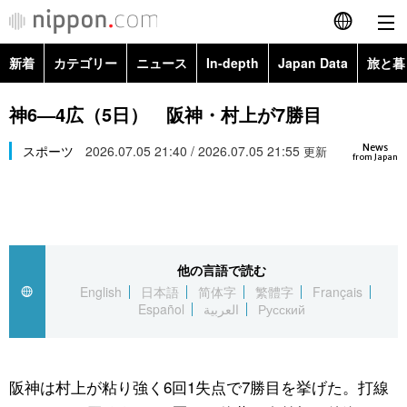
新着
カテゴリー
ニュース
In-depth
Japan Data
旅と暮
English
政治・外交
Topics
神6―4広（5日） 阪神・村上が7勝目
简体字
News
経済・ビジネス
スポーツ
2026.07.05 21:40 / 2026.07.05 21:55
Images
更新
繁體字
from Japan
カテゴリー
国際・海外
People
Français
政治・外交
ニュース
社会
東京
Español
他の言語で読む
経済・ビジネス
トップ
In-depth
文化
お知らせ
English
日本語
简体字
繁體字
Français
العربية
Español
العربية
Русский
国際
アーカイブ
Japan Data
科学・技術
Русский
社会
旅と暮らし
暮らし
阪神は村上が粘り強く6回1失点で7勝目を挙げた。打線