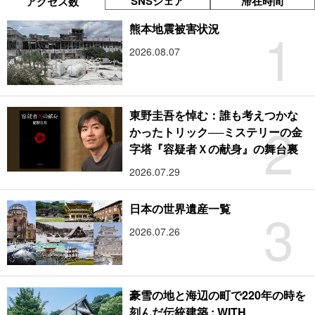
SNSシェア
滞在時間
アクセス数
1
熊本地震被害状況
2026.08.07
東野圭吾を悼む：誰も考えつかな
2
かったトリック──ミステリーの金
字塔『容疑者Ｘの献身』の舞台裏
2026.07.29
3
日本の世界遺産一覧
2026.07.26
豪雪の地と海辺の町で220年の時を
刻んだ伝統建築 : WITH