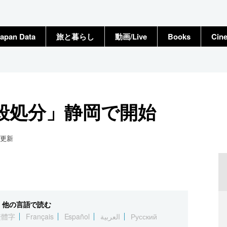
apan Data
旅と暮らし
動画/Live
Books
Cin
殺処分」静岡で開始
更新
他の言語で読む
繁體字
Français
Español
العربية
Русский