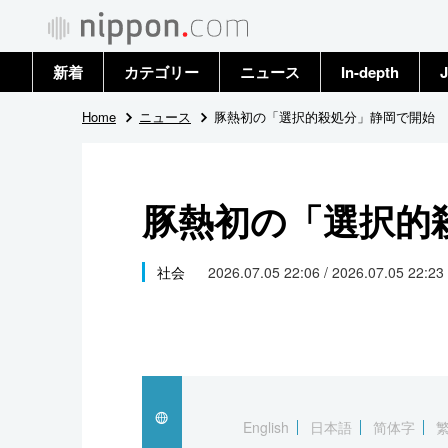
新着
カテゴリー
ニュース
In-depth
J
政治・外交
トップ
Home
ニュース
豚熱初の「選択的殺処分」静岡で開始
経済・ビジネス
アーカイブ
豚熱初の「選択的
国際
社会
社会
2026.07.05 22:06 / 2026.07.05 22:23
文化
科学・技術
暮らし
English
日本語
简体字