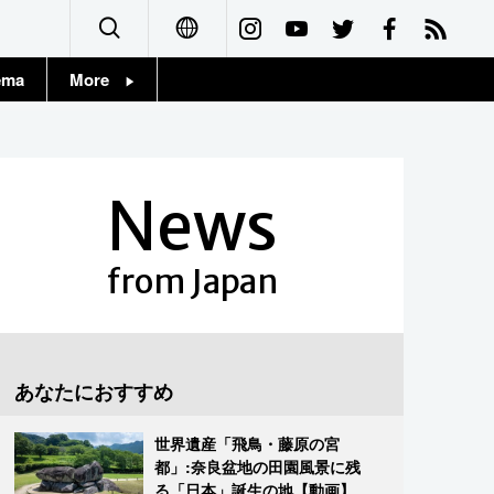
ema
More
English
Topics
简体字
Images
News
繁體字
People
Français
from Japan
東京
Español
お知らせ
العربية
あなたにおすすめ
Русский
世界遺産「飛鳥・藤原の宮
都」:奈良盆地の田園風景に残
る「日本」誕生の地【動画】