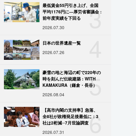
3
最低賃金55円引き上げ、全国
平均1176円に―厚労省審議会 :
前年度実績を下回る
2026.07.30
4
日本の世界遺産一覧
2026.07.26
5
豪雪の地と海辺の町で220年の
時を刻んだ伝統建築 : WITH
KAMAKURA（鎌倉・長谷）
2026.08.04
6
【高市内閣の支持率】急落、
全8社が政権発足後最低に：3
社は2桁減─7月世論調査
2026.07.31