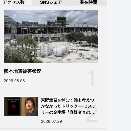
アクセス数
SNSシェア
滞在時間
1
熊本地震被害状況
2026.08.06
2
東野圭吾を悼む：誰も考えつ
かなかったトリック──ミステ
リーの金字塔『容疑者Ｘの献
身』の舞台裏
2026.07.29