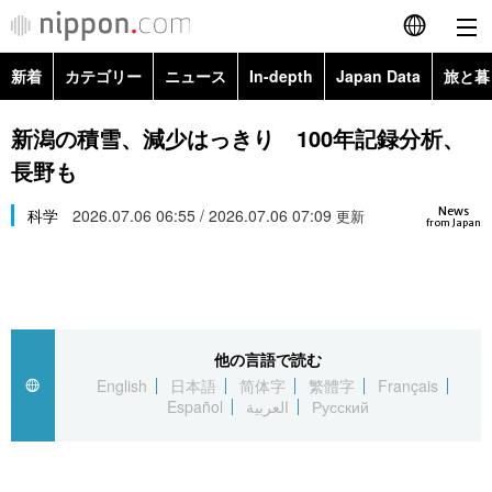
新着
カテゴリー
ニュース
In-depth
Japan Data
旅と暮
English
政治・外交
Topics
新潟の積雪、減少はっきり 100年記録分析、
简体字
長野も
経済・ビジネス
Images
繁體字
カテゴリー
News
科学
2026.07.06 06:55 / 2026.07.06 07:09
更新
from Japan
国際・海外
People
Français
政治・外交
ニュース
社会
東京
Español
経済・ビジネス
トップ
In-depth
文化
お知らせ
العربية
他の言語で読む
English
日本語
简体字
繁體字
Français
国際
アーカイブ
Japan Data
科学・技術
Español
العربية
Русский
Русский
社会
旅と暮らし
暮らし