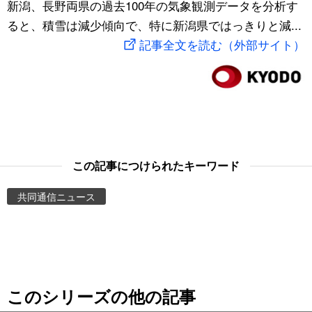
新潟、長野両県の過去100年の気象観測データを分析す
スポーツ・東京2020
文化
動画/Live
ると、積雪は減少傾向で、特に新潟県ではっきりと減...
記事全文を読む（外部サイト）
科学・技術
Books
暮らし
Cinema
スポーツ・東京2020
Topics
この記事につけられたキーワード
Images
共同通信ニュース
People
東京
このシリーズの他の記事
お知らせ