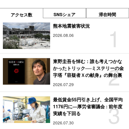
SNSシェア
滞在時間
アクセス数
1
熊本地震被害状況
2026.08.06
東野圭吾を悼む：誰も考えつかな
2
かったトリック──ミステリーの金
字塔『容疑者Ｘの献身』の舞台裏
2026.07.29
最低賃金55円引き上げ、全国平均
3
1176円に―厚労省審議会 : 前年度
実績を下回る
2026.07.30