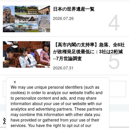
4
日本の世界遺産一覧
2026.07.26
【高市内閣の支持率】急落、全8社
5
が政権発足後最低に：3社は2桁減
─7月世論調査
2026.07.31
もっと見る
注目のキーワード