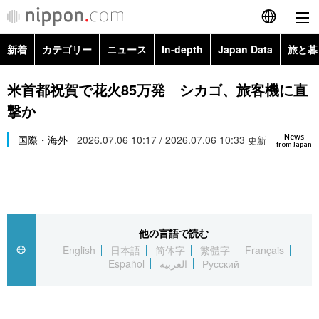
新着
カテゴリー
ニュース
In-depth
Japan Data
旅と暮
English
政治・外交
Topics
米首都祝賀で花火85万発 シカゴ、旅客機に直
简体字
撃か
経済・ビジネス
Images
繁體字
カテゴリー
News
国際・海外
2026.07.06 10:17 / 2026.07.06 10:33
更新
from Japan
国際・海外
People
Français
政治・外交
ニュース
社会
東京
Español
経済・ビジネス
トップ
In-depth
文化
お知らせ
العربية
他の言語で読む
English
日本語
简体字
繁體字
Français
国際
アーカイブ
Japan Data
科学・技術
Español
العربية
Русский
Русский
社会
旅と暮らし
暮らし