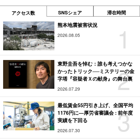
SNSシェア
滞在時間
アクセス数
1
熊本地震被害状況
2026.08.05
東野圭吾を悼む：誰も考えつかな
2
かったトリック──ミステリーの金
字塔『容疑者Ｘの献身』の舞台裏
2026.07.29
最低賃金55円引き上げ、全国平均
3
1176円に―厚労省審議会 : 前年度
実績を下回る
2026.07.30