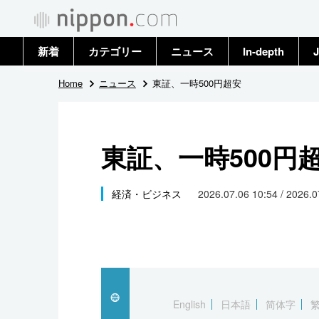
新着
カテゴリー
ニュース
In-depth
J
政治・外交
トップ
Home
ニュース
東証、一時500円超安
経済・ビジネス
アーカイブ
東証、一時500円
国際
社会
経済・ビジネス
2026.07.06 10:54 / 2026.
文化
科学・技術
暮らし
English
日本語
简体字