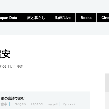
apan Data
旅と暮らし
動画/Live
Books
Cin
超安
07.06 11:11
更新
他の言語で読む
繁體字
Français
Español
العربية
Русский