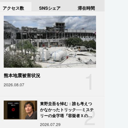
アクセス数
SNSシェア
滞在時間
1
熊本地震被害状況
2026.08.07
2
東野圭吾を悼む：誰も考えつ
かなかったトリック──ミステ
リーの金字塔『容疑者Ｘの献
身』の舞台裏
2026.07.29