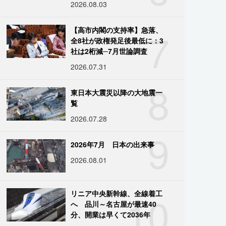
2026.08.03
7
【高市内閣の支持率】急落、
全8社が政権発足後最低に：3
社は2桁減─7月世論調査
2026.07.31
8
東日本大震災以降の大地震一
覧
2026.07.28
9
2026年7月 日本の出来事
2026.08.01
10
リニア中央新幹線、全線着工
へ 品川～名古屋が最速40
分、開業は早くて2036年