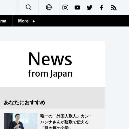
ema
More
English
Topics
简体字
Images
News
繁體字
People
Français
from Japan
東京
Español
お知らせ
العربية
あなたにおすすめ
Русский
唯一の「外国人歌人」カン・
ハンナさんが短歌で伝える
「引き算の文学」