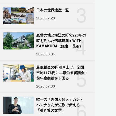
3
日本の世界遺産一覧
2026.07.26
4
豪雪の地と海辺の町で220年の
時を刻んだ伝統建築 : WITH
KAMAKURA（鎌倉・長谷）
2026.08.04
5
最低賃金55円引き上げ、全国
平均1176円に―厚労省審議会 :
前年度実績を下回る
2026.07.30
6
唯一の「外国人歌人」カン・
ハンナさんが短歌で伝える
「引き算の文学」