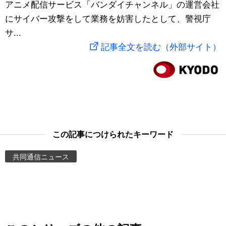
アニメ配信サービス「バンダイチャンネル」の運営会社
スポーツ・東京2020
文化
動画/Live
にサイバー攻撃をして業務を妨害したとして、警視庁
サ...
科学・技術
Books
記事全文を読む（外部サイト）
暮らし
Cinema
スポーツ・東京2020
Topics
Images
この記事につけられたキーワード
共同通信ニュース
People
東京
お知らせ