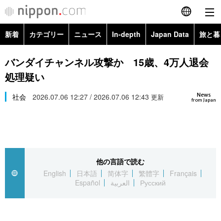
新着
カテゴリー
ニュース
In-depth
Japan Data
旅と暮
English
政治・外交
Topics
バンダイチャンネル攻撃か 15歳、4万人退会
简体字
処理疑い
経済・ビジネス
Images
繁體字
カテゴリー
News
社会
2026.07.06 12:27 / 2026.07.06 12:43
更新
from Japan
国際・海外
People
Français
政治・外交
ニュース
社会
東京
Español
経済・ビジネス
トップ
In-depth
文化
お知らせ
العربية
他の言語で読む
English
日本語
简体字
繁體字
Français
国際
アーカイブ
Japan Data
科学・技術
Español
العربية
Русский
Русский
社会
旅と暮らし
暮らし