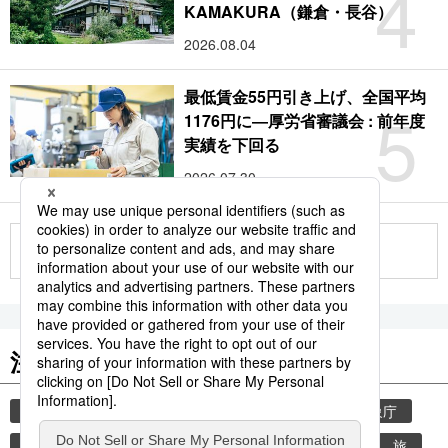
4
KAMAKURA（鎌倉・長谷）
2026.08.04
最低賃金55円引き上げ、全国平均
5
1176円に―厚労省審議会 : 前年度
実績を下回る
2026.07.30
もっと見る
注目のキーワード
共同通信ニュース
気象・災害
災害
気象庁
地震
津波
熊本
熊本地震
観光
旅