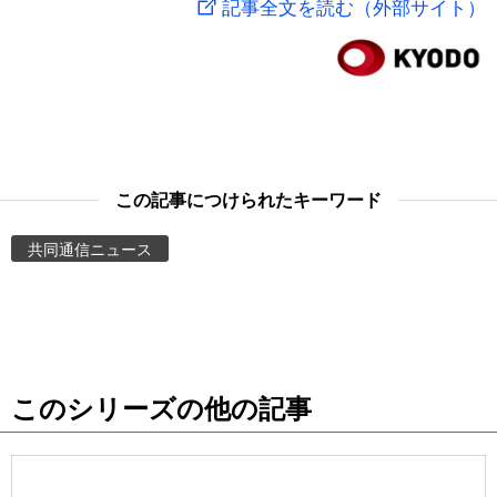
記事全文を読む（外部サイト）
スポーツ・東京2020
文化
動画/Live
科学・技術
Books
暮らし
Cinema
この記事につけられたキーワード
スポーツ・東京2020
Topics
共同通信ニュース
Images
People
このシリーズの他の記事
東京
お知らせ