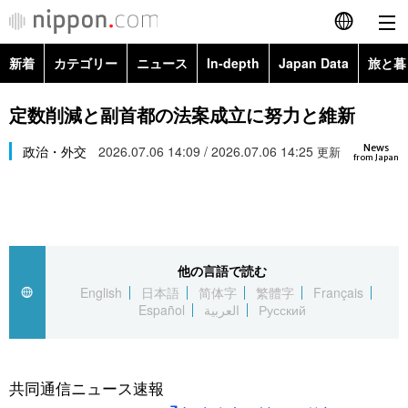
新着
カテゴリー
ニュース
In-depth
Japan Data
旅と暮
English
政治・外交
Topics
定数削減と副首都の法案成立に努力と維新
简体字
News
経済・ビジネス
政治・外交
2026.07.06 14:09 / 2026.07.06 14:25
Images
更新
繁體字
from Japan
カテゴリー
国際・海外
People
Français
政治・外交
ニュース
社会
東京
Español
他の言語で読む
経済・ビジネス
トップ
In-depth
文化
お知らせ
English
日本語
简体字
繁體字
Français
العربية
Español
العربية
Русский
国際
アーカイブ
Japan Data
科学・技術
Русский
社会
旅と暮らし
暮らし
共同通信ニュース速報