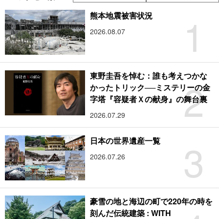
1
熊本地震被害状況
2026.08.07
東野圭吾を悼む：誰も考えつかな
2
かったトリック──ミステリーの金
字塔『容疑者Ｘの献身』の舞台裏
2026.07.29
3
日本の世界遺産一覧
2026.07.26
豪雪の地と海辺の町で220年の時を
刻んだ伝統建築 : WITH