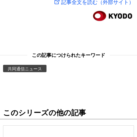
記事全文を読む（外部サイト）
スポーツ・東京2020
文化
動画/Live
科学・技術
Books
暮らし
Cinema
この記事につけられたキーワード
スポーツ・東京2020
Topics
共同通信ニュース
Images
People
このシリーズの他の記事
東京
お知らせ