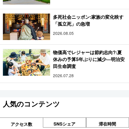
多死社会ニッポン:家族の変化映す
「孤立死」の急増
2026.08.05
物価高でレジャーは節約志向?:夏
休みの予算5年ぶりに減少―明治安
田生命調査
2026.07.28
人気のコンテンツ
SNSシェア
滞在時間
アクセス数