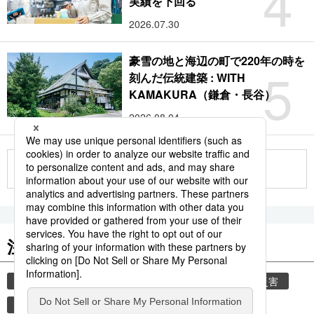
4
実績を下回る
2026.07.30
豪雪の地と海辺の町で220年の時を
5
刻んだ伝統建築 : WITH
KAMAKURA（鎌倉・長谷）
2026.08.04
もっと見る
注目のキーワード
共同通信ニュース
気象・災害
気象庁
災害
津波
地震
熊本地震
熊本
観光