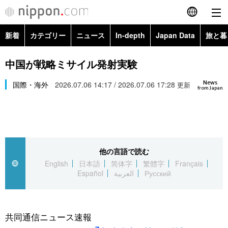
新着
カテゴリー
ニュース
In-depth
Japan Data
旅と暮
English
政治・外交
Topics
中国が戦略ミサイル発射実験
简体字
News
経済・ビジネス
国際・海外
2026.07.06 14:17 / 2026.07.06 17:28
Images
更新
繁體字
from Japan
カテゴリー
国際・海外
People
Français
政治・外交
ニュース
社会
東京
Español
他の言語で読む
経済・ビジネス
トップ
In-depth
文化
お知らせ
English
日本語
简体字
繁體字
Français
العربية
Español
العربية
Русский
国際
アーカイブ
Japan Data
科学・技術
Русский
社会
旅と暮らし
暮らし
共同通信ニュース速報