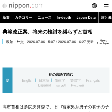
新着
カテゴリー
ニュース
In-depth
Japan Data
旅と暮
English
政治・外交
Topics
典範改正案、将来の検討を縛らずと首相
简体字
News
経済・ビジネス
政治・外交
2026.07.06 15:07 / 2026.07.06 16:27
Images
更新
繁體字
from Japan
カテゴリー
国際・海外
People
Français
政治・外交
ニュース
社会
東京
Español
他の言語で読む
経済・ビジネス
トップ
In-depth
文化
お知らせ
English
日本語
简体字
繁體字
Français
العربية
Español
العربية
Русский
国際
アーカイブ
Japan Data
科学・技術
Русский
社会
旅と暮らし
暮らし
高市首相は参院決算委で、旧11宮家男系男子の養子の子