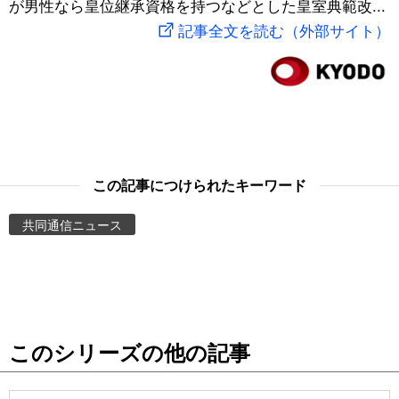
が男性なら皇位継承資格を持つなどとした皇室典範改...
スポーツ・東京2020
文化
動画/Live
記事全文を読む（外部サイト）
科学・技術
Books
暮らし
Cinema
スポーツ・東京2020
Topics
この記事につけられたキーワード
共同通信ニュース
Images
People
東京
このシリーズの他の記事
お知らせ