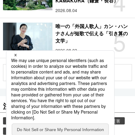
4
KAMAKURA（鎌倉・長谷）
2026.08.04
唯一の「外国人歌人」カン・ハン
5
ナさんが短歌で伝える「引き算の
文学」
2026.08.03
もっと見る
注目のキーワード
共同通信ニュース
時事通信ニュース
気象・災害
観光
旅
災害
鉄道
新幹線