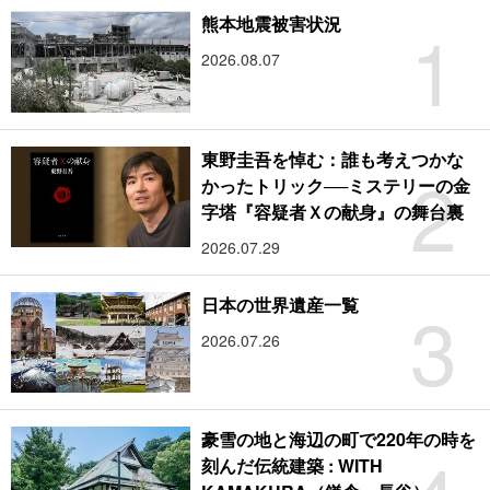
1
熊本地震被害状況
2026.08.07
東野圭吾を悼む：誰も考えつかな
2
かったトリック──ミステリーの金
字塔『容疑者Ｘの献身』の舞台裏
2026.07.29
3
日本の世界遺産一覧
2026.07.26
豪雪の地と海辺の町で220年の時を
刻んだ伝統建築 : WITH