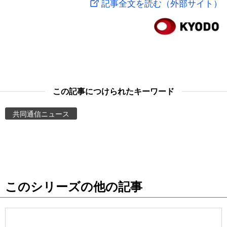
記事全文を読む（外部サイト）
スポーツ・東京2020
文化
動画/Live
科学・技術
Books
暮らし
Cinema
この記事につけられたキーワード
スポーツ・東京2020
Topics
共同通信ニュース
Images
People
このシリーズの他の記事
東京
お知らせ