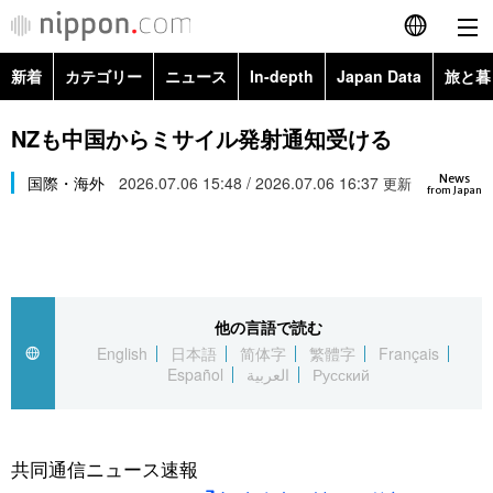
新着
カテゴリー
ニュース
In-depth
Japan Data
旅と暮
English
政治・外交
Topics
NZも中国からミサイル発射通知受ける
简体字
News
経済・ビジネス
国際・海外
2026.07.06 15:48 / 2026.07.06 16:37
Images
更新
繁體字
from Japan
カテゴリー
国際・海外
People
Français
政治・外交
ニュース
社会
東京
Español
他の言語で読む
経済・ビジネス
トップ
In-depth
文化
お知らせ
English
日本語
简体字
繁體字
Français
العربية
Español
العربية
Русский
国際
アーカイブ
Japan Data
科学・技術
Русский
社会
旅と暮らし
暮らし
共同通信ニュース速報