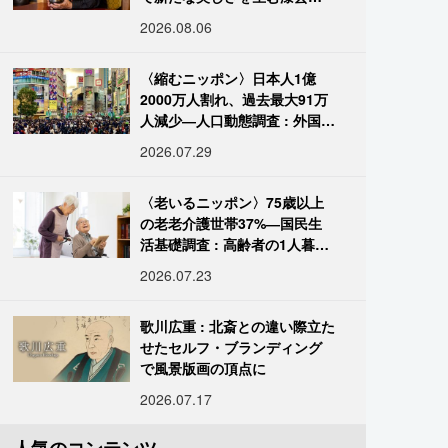
復師・末崎広樹
2026.08.06
〈縮むニッポン〉日本人1億
2000万人割れ、過去最大91万
人減少―人口動態調査 : 外国人
は400万人突破
2026.07.29
〈老いるニッポン〉75歳以上
の老老介護世帯37%―国民生
活基礎調査 : 高齢者の1人暮ら
し933万人超
2026.07.23
歌川広重 : 北斎との違い際立た
せたセルフ・ブランディング
で風景版画の頂点に
2026.07.17