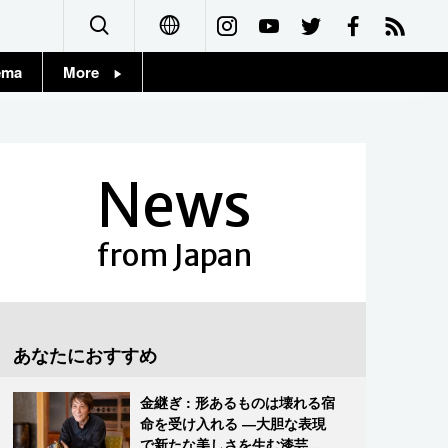
ema
More
English
Topics
简体字
Images
News
繁體字
People
Français
from Japan
東京
Español
お知らせ
العربية
あなたにおすすめ
Русский
金継ぎ : 形あるものは壊れる宿
命を受け入れる ―大胆な表現
で新たな美しさを生む漆芸修