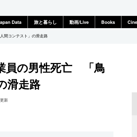
apan Data
旅と暮らし
動画/Live
Books
Cin
人間コンテスト」の滑走路
業員の男性死亡 「鳥
の滑走路
更新