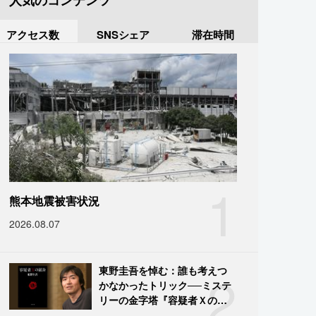
人気のコンテンツ
アクセス数
SNSシェア
滞在時間
1
熊本地震被害状況
2026.08.07
2
東野圭吾を悼む：誰も考えつ
かなかったトリック──ミステ
リーの金字塔『容疑者Ｘの献
身』の舞台裏