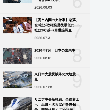
2026.08.03
7
【高市内閣の支持率】急落、
全8社が政権発足後最低に：3
社は2桁減─7月世論調査
2026.07.31
8
2026年7月 日本の出来事
2026.08.01
9
東日本大震災以降の大地震一
覧
2026.07.28
10
リニア中央新幹線、全線着工
へ 品川～名古屋が最速40
分、開業は早くて2036年