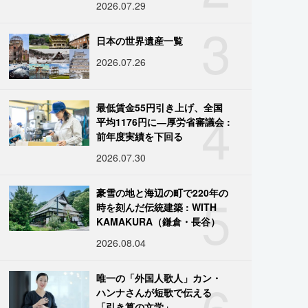
2026.07.29
3
日本の世界遺産一覧
2026.07.26
4
最低賃金55円引き上げ、全国
平均1176円に―厚労省審議会 :
前年度実績を下回る
2026.07.30
5
豪雪の地と海辺の町で220年の
時を刻んだ伝統建築 : WITH
KAMAKURA（鎌倉・長谷）
2026.08.04
6
唯一の「外国人歌人」カン・
ハンナさんが短歌で伝える
「引き算の文学」