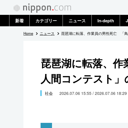
新着
カテゴリー
ニュース
In-depth
J
政治・外交
トップ
Home
ニュース
琵琶湖に転落、作業員の男性死亡 「鳥
経済・ビジネス
アーカイブ
琵琶湖に転落、作
国際
人間コンテスト」
社会
文化
社会
2026.07.06 15:55 / 2026.07.06 18:29
科学・技術
暮らし