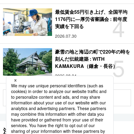
最低賃金55円引き上げ、全国平均
4
1176円に―厚労省審議会 : 前年度
実績を下回る
2026.07.30
豪雪の地と海辺の町で220年の時を
5
刻んだ伝統建築 : WITH
KAMAKURA（鎌倉・長谷）
2026.08.04
もっと見る
注目のキーワード