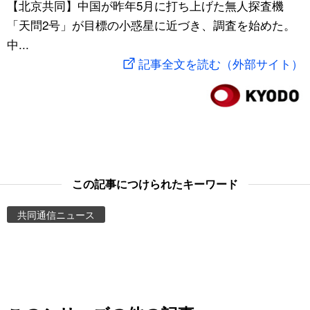
【北京共同】中国が昨年5月に打ち上げた無人探査機
スポーツ・東京2020
文化
動画/Live
「天問2号」が目標の小惑星に近づき、調査を始めた。
中...
科学・技術
Books
記事全文を読む（外部サイト）
暮らし
Cinema
スポーツ・東京2020
Topics
Images
この記事につけられたキーワード
共同通信ニュース
People
東京
お知らせ