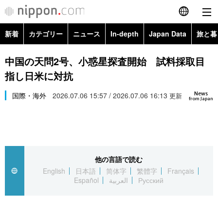
新着
カテゴリー
ニュース
In-depth
Japan Data
旅と暮
English
政治・外交
Topics
中国の天問2号、小惑星探査開始 試料採取目
简体字
指し日米に対抗
経済・ビジネス
Images
繁體字
カテゴリー
News
国際・海外
2026.07.06 15:57 / 2026.07.06 16:13
更新
from Japan
国際・海外
People
Français
政治・外交
ニュース
社会
東京
Español
経済・ビジネス
トップ
In-depth
文化
お知らせ
العربية
他の言語で読む
English
日本語
简体字
繁體字
Français
国際
アーカイブ
Japan Data
科学・技術
Español
العربية
Русский
Русский
社会
旅と暮らし
暮らし