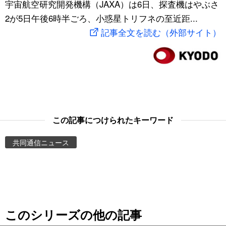
宇宙航空研究開発機構（JAXA）は6日、探査機はやぶさ
スポーツ・東京2020
文化
動画/Live
2が5日午後6時半ごろ、小惑星トリフネの至近距...
記事全文を読む（外部サイト）
科学・技術
Books
暮らし
Cinema
スポーツ・東京2020
Topics
この記事につけられたキーワード
Images
共同通信ニュース
People
東京
このシリーズの他の記事
お知らせ