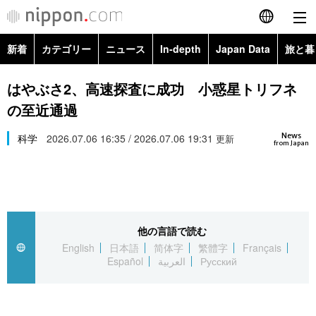
新着
カテゴリー
ニュース
In-depth
Japan Data
旅と暮
English
政治・外交
Topics
はやぶさ2、高速探査に成功 小惑星トリフネ
简体字
の至近通過
経済・ビジネス
Images
繁體字
カテゴリー
News
科学
2026.07.06 16:35 / 2026.07.06 19:31
更新
from Japan
国際・海外
People
Français
政治・外交
ニュース
社会
東京
Español
経済・ビジネス
トップ
In-depth
文化
お知らせ
العربية
他の言語で読む
English
日本語
简体字
繁體字
Français
国際
アーカイブ
Japan Data
科学・技術
Español
العربية
Русский
Русский
社会
旅と暮らし
暮らし