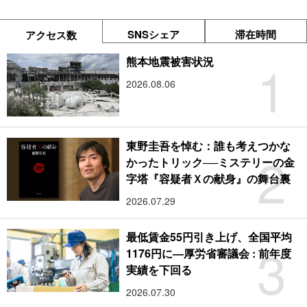
SNSシェア
滞在時間
アクセス数
1
熊本地震被害状況
2026.08.06
東野圭吾を悼む：誰も考えつかな
2
かったトリック──ミステリーの金
字塔『容疑者Ｘの献身』の舞台裏
2026.07.29
最低賃金55円引き上げ、全国平均
3
1176円に―厚労省審議会 : 前年度
実績を下回る
2026.07.30