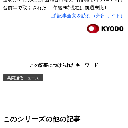
台前半で取引された。 午後5時現在は前週末比1...
スポーツ・東京2020
文化
動画/Live
記事全文を読む（外部サイト）
科学・技術
Books
暮らし
Cinema
スポーツ・東京2020
Topics
この記事につけられたキーワード
Images
共同通信ニュース
People
東京
このシリーズの他の記事
お知らせ