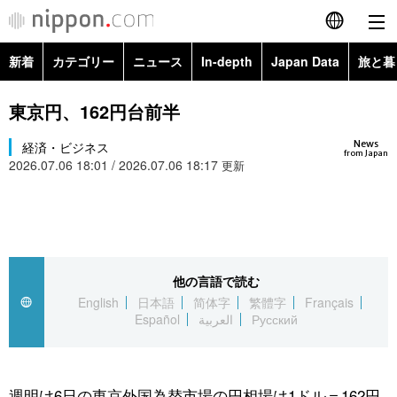
新着
カテゴリー
ニュース
In-depth
Japan Data
旅と暮
English
政治・外交
Topics
東京円、162円台前半
简体字
News
経済・ビジネス
経済・ビジネス
Images
繁體字
from Japan
2026.07.06 18:01 / 2026.07.06 18:17
更新
カテゴリー
国際・海外
People
Français
政治・外交
ニュース
社会
東京
Español
経済・ビジネス
トップ
In-depth
他の言語で読む
文化
お知らせ
العربية
English
日本語
简体字
繁體字
Français
Español
العربية
Русский
国際
アーカイブ
Japan Data
科学・技術
Русский
社会
旅と暮らし
暮らし
週明け6日の東京外国為替市場の円相場は1ドル＝162円