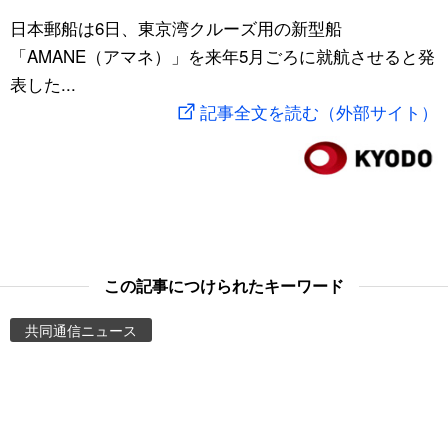
スポーツ・東京2020
日本郵船は6日、東京湾クルーズ用の新型船
文化
動画/Live
「AMANE（アマネ）」を来年5月ごろに就航させると発
表した...
科学・技術
Books
記事全文を読む（外部サイト）
暮らし
Cinema
スポーツ・東京2020
Topics
Images
この記事につけられたキーワード
People
共同通信ニュース
東京
お知らせ