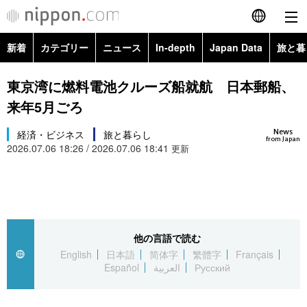
新着
カテゴリー
ニュース
In-depth
Japan Data
旅と暮
English
政治・外交
Topics
東京湾に燃料電池クルーズ船就航 日本郵船、
简体字
来年5月ごろ
経済・ビジネス
Images
繁體字
カテゴリー
News
経済・ビジネス
旅と暮らし
from Japan
2026.07.06 18:26 / 2026.07.06 18:41
国際・海外
更新
People
Français
政治・外交
ニュース
社会
東京
Español
経済・ビジネス
トップ
In-depth
文化
お知らせ
العربية
他の言語で読む
国際
アーカイブ
Japan Data
科学・技術
English
日本語
简体字
繁體字
Français
Русский
Español
العربية
Русский
社会
旅と暮らし
暮らし