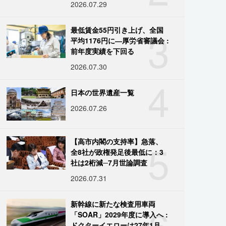
2026.07.29
3
最低賃金55円引き上げ、全国
平均1176円に―厚労省審議会 :
前年度実績を下回る
2026.07.30
4
日本の世界遺産一覧
2026.07.26
5
【高市内閣の支持率】急落、
全8社が政権発足後最低に：3
社は2桁減─7月世論調査
2026.07.31
6
新幹線に新たな検査用車両
「SOAR」2029年度に導入へ :
ドクターイエローは27年1月に