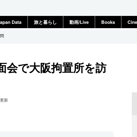
apan Data
旅と暮らし
動画/Live
Books
Cin
問
面会で大阪拘置所を訪
更新