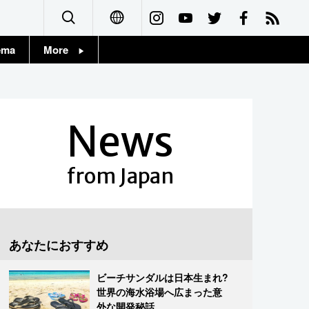
ema
More
English
Topics
简体字
Images
News
繁體字
People
Français
from Japan
東京
Español
お知らせ
العربية
あなたにおすすめ
Русский
ビーチサンダルは日本生まれ?
世界の海水浴場へ広まった意
外な開発秘話