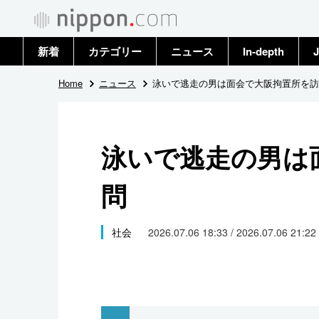
新着
カテゴリー
ニュース
In-depth
J
政治・外交
トップ
Home
ニュース
泳いで逃走の男は面会で大阪拘置所を訪
経済・ビジネス
アーカイブ
泳いで逃走の男は
国際
問
社会
文化
社会
2026.07.06 18:33 / 2026.07.06 21:22
科学・技術
暮らし