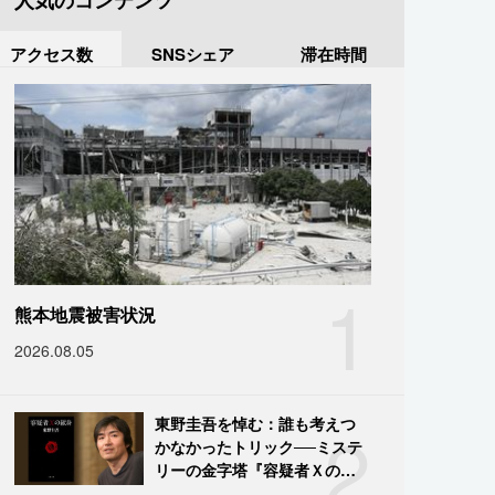
人気のコンテンツ
アクセス数
SNSシェア
滞在時間
1
熊本地震被害状況
2026.08.05
2
東野圭吾を悼む：誰も考えつ
かなかったトリック──ミステ
リーの金字塔『容疑者Ｘの献
身』の舞台裏