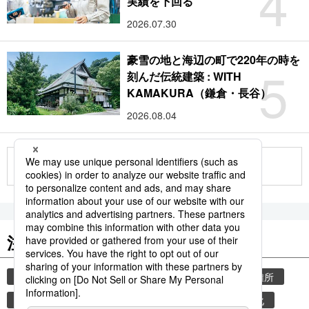
4
実績を下回る
2026.07.30
豪雪の地と海辺の町で220年の時を
5
刻んだ伝統建築 : WITH
KAMAKURA（鎌倉・長谷）
2026.08.04
もっと見る
注目のキーワード
共同通信ニュース
気象・災害
災害
避難所
自然災害
厚生労働省
少子化
少子高齢化