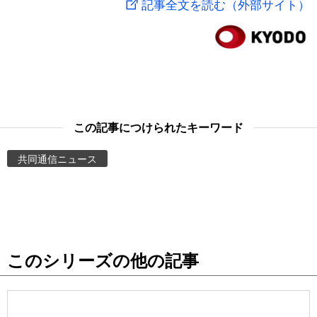
記事全文を読む（外部サイト）
スポーツ・東京2020
文化
動画/Live
科学・技術
Books
暮らし
Cinema
この記事につけられたキーワード
スポーツ・東京2020
Topics
共同通信ニュース
Images
People
このシリーズの他の記事
東京
お知らせ