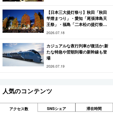
【日本三大提灯祭り】秋田「秋田
竿燈まつり」・愛知「尾張津島天
王祭」・福島「二本松の提灯祭
り」:おびただしい灯火が夜空を照
2026.07.18
らす光の祭典
カジュアルな夜行列車が復活か:新
たな特急や翌朝到着の新幹線も登
場
2026.07.19
人気のコンテンツ
SNSシェア
滞在時間
アクセス数