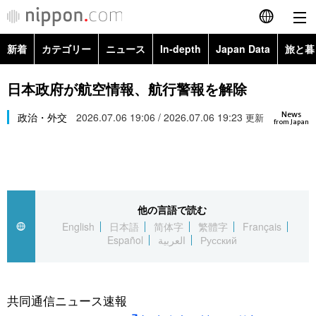
新着
カテゴリー
ニュース
In-depth
Japan Data
旅と暮
English
政治・外交
Topics
日本政府が航空情報、航行警報を解除
简体字
News
経済・ビジネス
政治・外交
2026.07.06 19:06 / 2026.07.06 19:23
Images
更新
繁體字
from Japan
カテゴリー
国際・海外
People
Français
政治・外交
ニュース
社会
東京
Español
他の言語で読む
経済・ビジネス
トップ
In-depth
文化
お知らせ
English
日本語
简体字
繁體字
Français
العربية
Español
العربية
Русский
国際
アーカイブ
Japan Data
科学・技術
Русский
社会
旅と暮らし
暮らし
共同通信ニュース速報