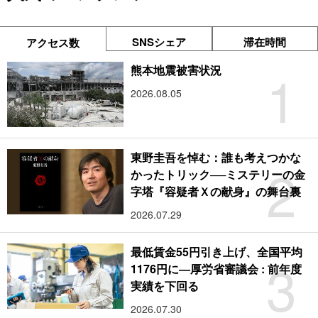
SNSシェア
滞在時間
アクセス数
1
熊本地震被害状況
2026.08.05
東野圭吾を悼む：誰も考えつかな
2
かったトリック──ミステリーの金
字塔『容疑者Ｘの献身』の舞台裏
2026.07.29
最低賃金55円引き上げ、全国平均
3
1176円に―厚労省審議会 : 前年度
実績を下回る
2026.07.30