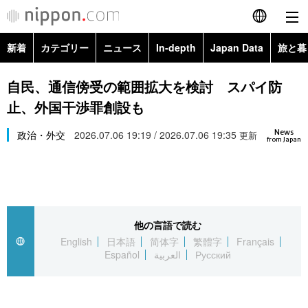
新着
カテゴリー
ニュース
In-depth
Japan Data
旅と暮
English
政治・外交
Topics
自民、通信傍受の範囲拡大を検討 スパイ防
简体字
止、外国干渉罪創設も
経済・ビジネス
Images
繁體字
カテゴリー
News
政治・外交
2026.07.06 19:19 / 2026.07.06 19:35
更新
from Japan
国際・海外
People
Français
政治・外交
ニュース
社会
東京
Español
経済・ビジネス
トップ
In-depth
文化
お知らせ
العربية
他の言語で読む
English
日本語
简体字
繁體字
Français
国際
アーカイブ
Japan Data
科学・技術
Español
العربية
Русский
Русский
社会
旅と暮らし
暮らし