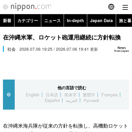
新着
カテゴリー
ニュース
In-depth
Japan Data
旅と暮
English
政治・外交
Topics
在沖縄米軍、ロケット砲運用継続に方針転換
简体字
News
経済・ビジネス
社会
2026.07.06 19:25 / 2026.07.06 19:41
Images
更新
繁體字
from Japan
カテゴリー
国際・海外
People
Français
政治・外交
ニュース
社会
東京
Español
他の言語で読む
経済・ビジネス
トップ
In-depth
文化
お知らせ
English
日本語
简体字
繁體字
Français
العربية
Español
العربية
Русский
国際
アーカイブ
Japan Data
科学・技術
Русский
社会
旅と暮らし
暮らし
在沖縄米海兵隊が従来の方針を転換し、高機動ロケット