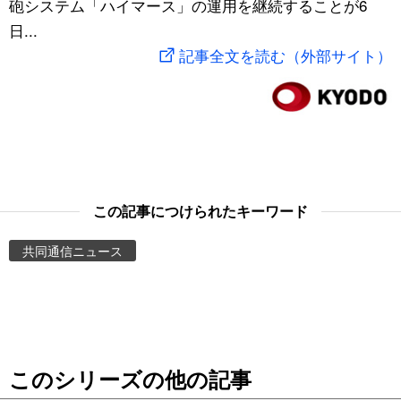
砲システム「ハイマース」の運用を継続することが6
スポーツ・東京2020
文化
動画/Live
日...
記事全文を読む（外部サイト）
科学・技術
Books
暮らし
Cinema
スポーツ・東京2020
Topics
この記事につけられたキーワード
Images
共同通信ニュース
People
東京
このシリーズの他の記事
お知らせ