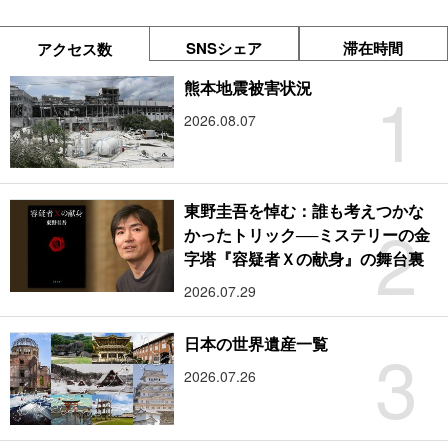
SNSシェア
滞在時間
アクセス数
1
熊本地震被害状況
2026.08.07
東野圭吾を悼む：誰も考えつかな
2
かったトリック──ミステリーの金
字塔『容疑者Ｘの献身』の舞台裏
2026.07.29
3
日本の世界遺産一覧
2026.07.26