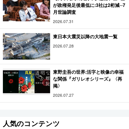
が政権発足後最低に:3社は2桁減─7
月世論調査
2026.07.31
東日本大震災以降の大地震一覧
2026.07.28
東野圭吾の世界:活字と映像の幸福
な関係『ガリレオシリーズ』〈再
掲〉
2026.07.27
人気のコンテンツ