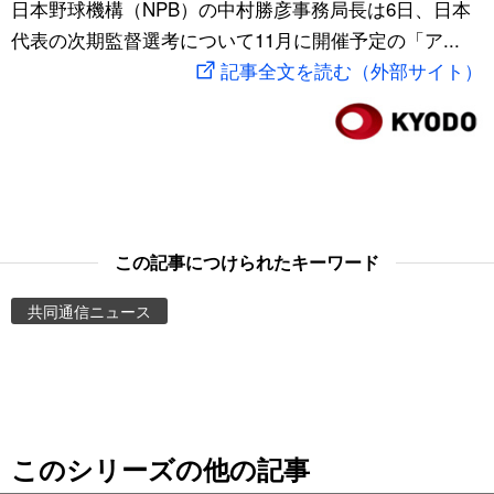
日本野球機構（NPB）の中村勝彦事務局長は6日、日本
スポーツ・東京2020
文化
動画/Live
代表の次期監督選考について11月に開催予定の「ア...
記事全文を読む（外部サイト）
科学・技術
Books
暮らし
Cinema
スポーツ・東京2020
Topics
この記事につけられたキーワード
Images
共同通信ニュース
People
東京
このシリーズの他の記事
お知らせ