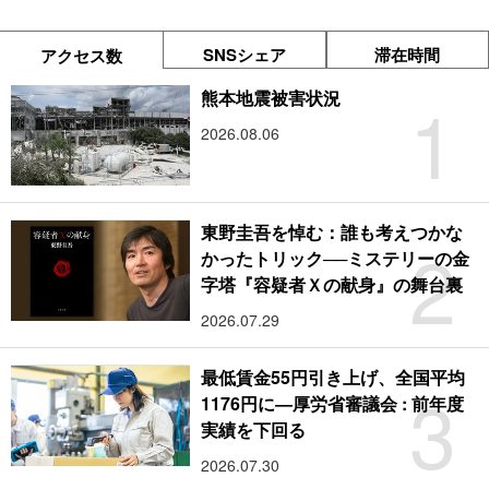
SNSシェア
滞在時間
アクセス数
1
熊本地震被害状況
2026.08.06
東野圭吾を悼む：誰も考えつかな
2
かったトリック──ミステリーの金
字塔『容疑者Ｘの献身』の舞台裏
2026.07.29
最低賃金55円引き上げ、全国平均
3
1176円に―厚労省審議会 : 前年度
実績を下回る
2026.07.30