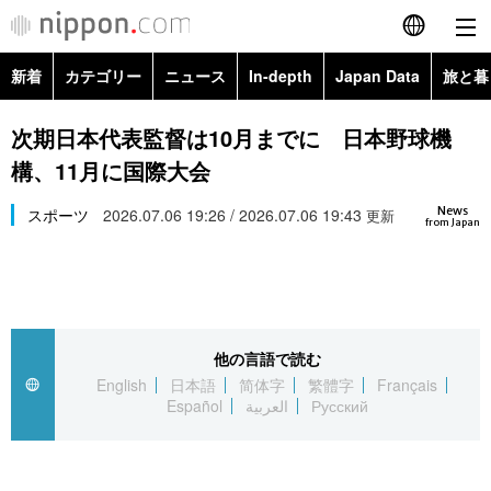
新着
カテゴリー
ニュース
In-depth
Japan Data
旅と暮
English
政治・外交
Topics
次期日本代表監督は10月までに 日本野球機
简体字
構、11月に国際大会
経済・ビジネス
Images
繁體字
カテゴリー
News
スポーツ
2026.07.06 19:26 / 2026.07.06 19:43
更新
from Japan
国際・海外
People
Français
政治・外交
ニュース
社会
東京
Español
経済・ビジネス
トップ
In-depth
文化
お知らせ
العربية
他の言語で読む
English
日本語
简体字
繁體字
Français
国際
アーカイブ
Japan Data
科学・技術
Español
العربية
Русский
Русский
社会
旅と暮らし
暮らし