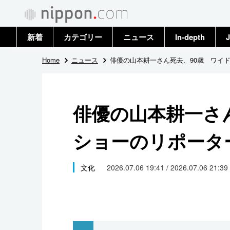
新着
カテゴリー
ニュース
In-depth
J
政治・外交
トップ
Home
ニュース
俳優の山本耕一さん死去、90歳 ワイ
経済・ビジネス
アーカイブ
俳優の山本耕一さ
国際
ショーのリポータ
社会
文化
文化
2026.07.06 19:41 / 2026.07.06 21:39
科学・技術
暮らし