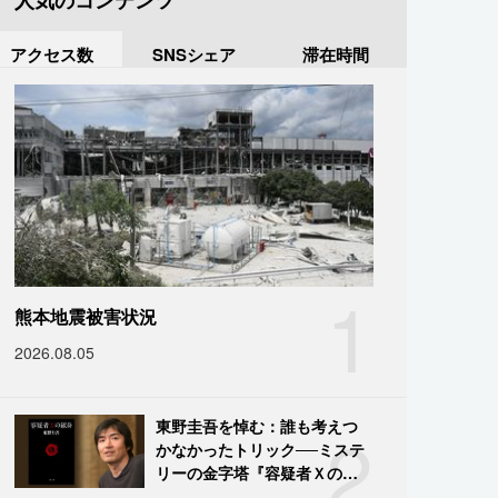
人気のコンテンツ
アクセス数
SNSシェア
滞在時間
1
熊本地震被害状況
2026.08.05
2
東野圭吾を悼む：誰も考えつ
かなかったトリック──ミステ
リーの金字塔『容疑者Ｘの献
身』の舞台裏