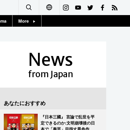
ema
More
English
Topics
简体字
Images
News
繁體字
People
Français
from Japan
東京
Español
お知らせ
العربية
あなたにおすすめ
Русский
『日本三國』 言論で乱世を平
定できるのか:文明崩壊後の日
本で「泰平」目指す異色作