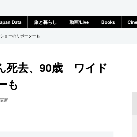
apan Data
旅と暮らし
動画/Live
Books
Cin
ドショーのリポーターも
ん死去、90歳 ワイド
ーも
更新