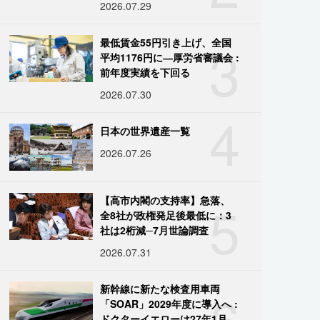
2026.07.29
3
最低賃金55円引き上げ、全国
平均1176円に―厚労省審議会 :
前年度実績を下回る
2026.07.30
4
日本の世界遺産一覧
2026.07.26
5
【高市内閣の支持率】急落、
全8社が政権発足後最低に：3
社は2桁減─7月世論調査
2026.07.31
6
新幹線に新たな検査用車両
「SOAR」2029年度に導入へ :
ドクターイエローは27年1月に