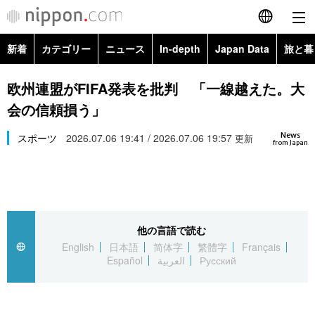
新着
カテゴリー
ニュース
In-depth
Japan Data
旅と暮
English
政治・外交
Topics
欧州連盟がFIFA発表を批判 「一線越えた。大
简体字
会の信頼損う」
経済・ビジネス
Images
繁體字
カテゴリー
News
スポーツ
2026.07.06 19:41 / 2026.07.06 19:57
更新
from Japan
国際・海外
People
Français
政治・外交
ニュース
社会
東京
Español
経済・ビジネス
トップ
In-depth
文化
お知らせ
العربية
他の言語で読む
English
日本語
简体字
繁體字
Français
国際
アーカイブ
Japan Data
科学・技術
Español
العربية
Русский
Русский
社会
旅と暮らし
暮らし