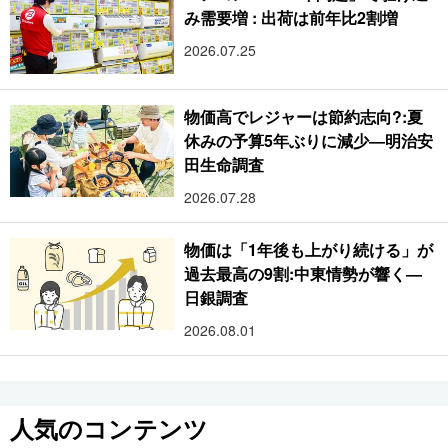
み需要増 : 出荷は前年比2割増
2026.07.25
物価高でレジャーは節約志向?:夏
休みの予算5年ぶりに減少―明治安
田生命調査
2026.07.28
物価は「1年後も上がり続ける」が
過去最高の9割:中東情勢が響く―
日銀調査
2026.08.01
人気のコンテンツ