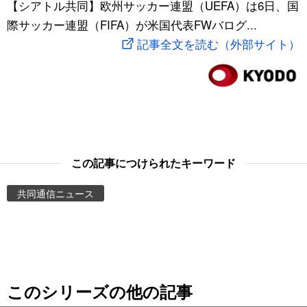
【シアトル共同】欧州サッカー連盟（UEFA）は6日、国
スポーツ・東京2020
文化
動画/Live
際サッカー連盟（FIFA）が米国代表FWバログ...
記事全文を読む（外部サイト）
科学・技術
Books
暮らし
Cinema
スポーツ・東京2020
Topics
この記事につけられたキーワード
Images
共同通信ニュース
People
東京
このシリーズの他の記事
お知らせ