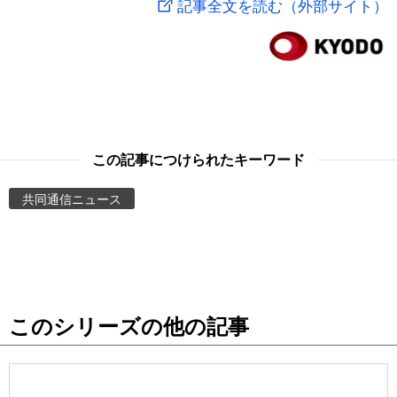
記事全文を読む（外部サイト）
スポーツ・東京2020
文化
動画/Live
科学・技術
Books
暮らし
Cinema
この記事につけられたキーワード
スポーツ・東京2020
Topics
共同通信ニュース
Images
People
このシリーズの他の記事
東京
お知らせ