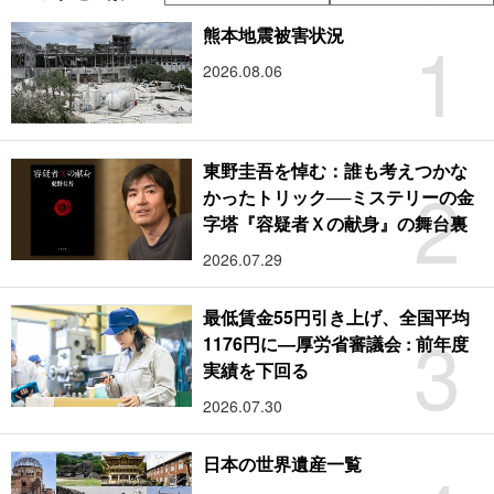
1
熊本地震被害状況
2026.08.06
東野圭吾を悼む：誰も考えつかな
2
かったトリック──ミステリーの金
字塔『容疑者Ｘの献身』の舞台裏
2026.07.29
最低賃金55円引き上げ、全国平均
3
1176円に―厚労省審議会 : 前年度
実績を下回る
2026.07.30
日本の世界遺産一覧