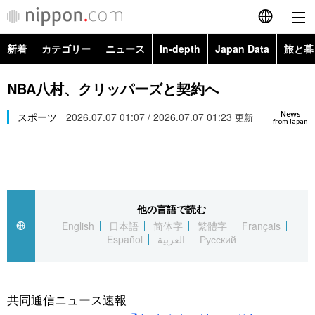
新着
カテゴリー
ニュース
In-depth
Japan Data
旅と暮
English
政治・外交
Topics
NBA八村、クリッパーズと契約へ
简体字
News
経済・ビジネス
スポーツ
2026.07.07 01:07 / 2026.07.07 01:23
Images
更新
繁體字
from Japan
カテゴリー
国際・海外
People
Français
政治・外交
ニュース
社会
東京
Español
他の言語で読む
経済・ビジネス
トップ
In-depth
文化
お知らせ
English
日本語
简体字
繁體字
Français
العربية
Español
العربية
Русский
国際
アーカイブ
Japan Data
科学・技術
Русский
社会
旅と暮らし
暮らし
共同通信ニュース速報