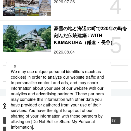
4
2026.07.26
豪雪の地と海辺の町で220年の時を
5
刻んだ伝統建築 : WITH
KAMAKURA（鎌倉・長谷）
2026.08.04
もっと見る
注目のキーワード
共同通信ニュース
和食
気象・災害
気象庁
食材
災害
地震
津波
観光