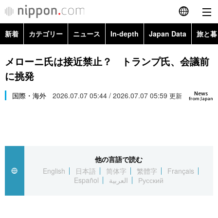
新着
カテゴリー
ニュース
In-depth
Japan Data
旅と暮
English
政治・外交
Topics
メローニ氏は接近禁止？ トランプ氏、会議前
简体字
に挑発
経済・ビジネス
Images
繁體字
カテゴリー
News
国際・海外
2026.07.07 05:44 / 2026.07.07 05:59
更新
from Japan
国際・海外
People
Français
政治・外交
ニュース
社会
東京
Español
経済・ビジネス
トップ
In-depth
文化
お知らせ
العربية
他の言語で読む
English
日本語
简体字
繁體字
Français
国際
アーカイブ
Japan Data
科学・技術
Español
العربية
Русский
Русский
社会
旅と暮らし
暮らし