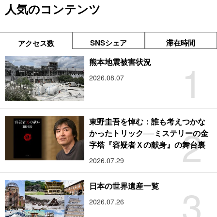
人気のコンテンツ
SNSシェア
滞在時間
アクセス数
1
熊本地震被害状況
2026.08.07
東野圭吾を悼む：誰も考えつかな
2
かったトリック──ミステリーの金
字塔『容疑者Ｘの献身』の舞台裏
2026.07.29
3
日本の世界遺産一覧
2026.07.26