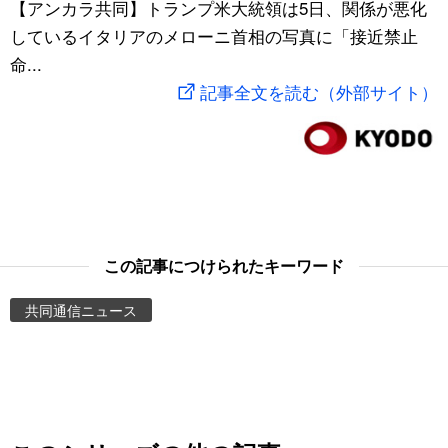
【アンカラ共同】トランプ米大統領は5日、関係が悪化
スポーツ・東京2020
文化
動画/Live
しているイタリアのメローニ首相の写真に「接近禁止
命...
科学・技術
Books
記事全文を読む（外部サイト）
暮らし
Cinema
スポーツ・東京2020
Topics
Images
この記事につけられたキーワード
共同通信ニュース
People
東京
お知らせ