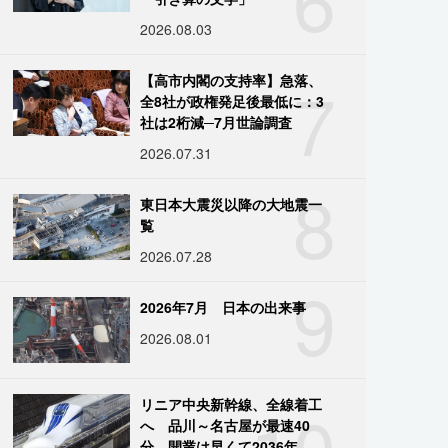
2026.08.03
7
【高市内閣の支持率】急落、
全8社が政権発足後最低に：3
社は2桁減─7月世論調査
2026.07.31
8
東日本大震災以降の大地震一
覧
2026.07.28
9
2026年7月 日本の出来事
2026.08.01
10
リニア中央新幹線、全線着工
へ 品川～名古屋が最速40
分、開業は早くて2036年