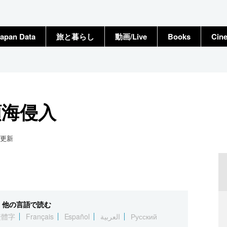
apan Data
旅と暮らし
動画/Live
Books
Cin
領海侵入
更新
他の言語で読む
繁體字
Français
Español
العربية
Русский