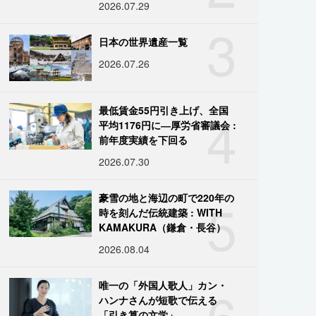
2026.07.29
3
日本の世界遺産一覧
2026.07.26
4
最低賃金55円引き上げ、全国
平均1176円に―厚労省審議会 :
前年度実績を下回る
2026.07.30
5
豪雪の地と海辺の町で220年の
時を刻んだ伝統建築 : WITH
KAMAKURA（鎌倉・長谷）
2026.08.04
6
唯一の「外国人歌人」カン・
ハンナさんが短歌で伝える
「引き算の文学」