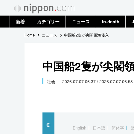
新着
カテゴリー
ニュース
In-depth
J
政治・外交
トップ
Home
ニュース
中国船2隻が尖閣領海侵入
経済・ビジネス
アーカイブ
中国船2隻が尖閣
国際
社会
社会
2026.07.07 06:37 / 2026.07.07 06:53
文化
科学・技術
暮らし
English
日本語
简体字