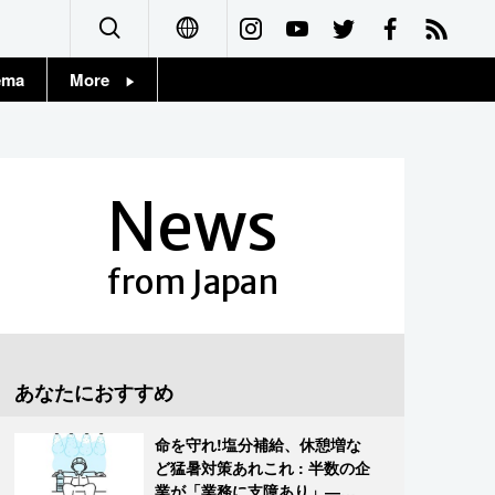
ema
More
English
Topics
简体字
Images
News
繁體字
People
Français
from Japan
東京
Español
お知らせ
العربية
あなたにおすすめ
Русский
命を守れ!塩分補給、休憩増な
ど猛暑対策あれこれ : 半数の企
業が「業務に支障あり」―帝