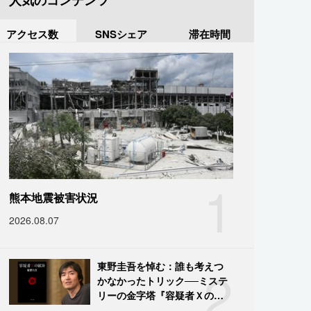
人気のコンテンツ
アクセス数
SNSシェア
滞在時間
1
熊本地震被害状況
2026.08.07
2
東野圭吾を悼む：誰も考えつ
かなかったトリック──ミステ
リーの金字塔『容疑者Ｘの献
身』の舞台裏