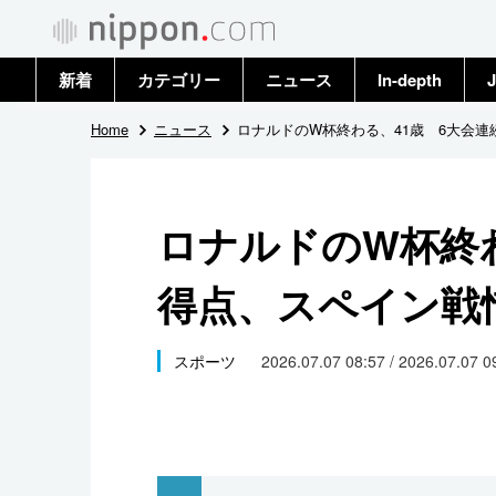
新着
カテゴリー
ニュース
In-depth
J
政治・外交
トップ
Home
ニュース
ロナルドのW杯終わる、41歳 6大会
経済・ビジネス
アーカイブ
ロナルドのW杯終わ
国際
得点、スペイン戦
社会
文化
スポーツ
2026.07.07 08:57 / 2026.07.07 
科学・技術
暮らし