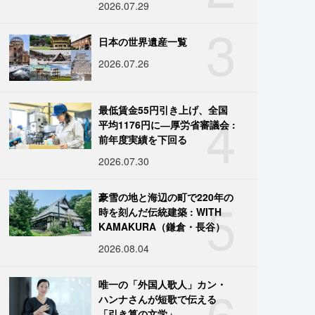
2026.07.29
3
日本の世界遺産一覧
2026.07.26
4
最低賃金55円引き上げ、全国
平均1176円に―厚労省審議会 :
前年度実績を下回る
2026.07.30
5
豪雪の地と海辺の町で220年の
時を刻んだ伝統建築 : WITH
KAMAKURA（鎌倉・長谷）
2026.08.04
6
唯一の「外国人歌人」カン・
ハンナさんが短歌で伝える
「引き算の文学」