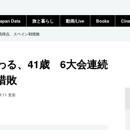
apan Data
旅と暮らし
動画/Live
Books
Cin
連続得点、スペイン戦惜敗
る、41歳 6大会連続
惜敗
09:11
更新