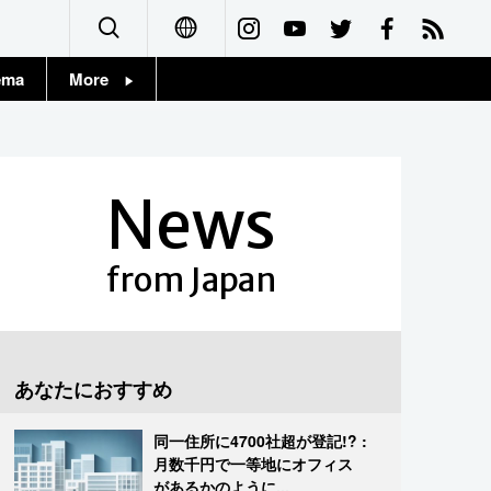
ema
More
English
Topics
简体字
Images
News
繁體字
People
Français
from Japan
東京
Español
お知らせ
العربية
あなたにおすすめ
Русский
同一住所に4700社超が登記!? :
月数千円で一等地にオフィス
があるかのように...