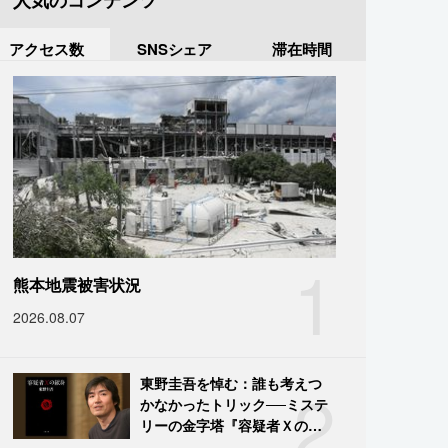
人気のコンテンツ
アクセス数
SNSシェア
滞在時間
1
熊本地震被害状況
2026.08.07
2
東野圭吾を悼む：誰も考えつ
かなかったトリック──ミステ
リーの金字塔『容疑者Ｘの献
身』の舞台裏