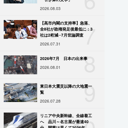
2026.08.03
7
【高市内閣の支持率】急落、
全8社が政権発足後最低に：3
社は2桁減─7月世論調査
2026.07.31
8
2026年7月 日本の出来事
2026.08.01
9
東日本大震災以降の大地震一
覧
2026.07.28
10
リニア中央新幹線、全線着工
へ 品川～名古屋が最速40
分、開業は早くて2036年