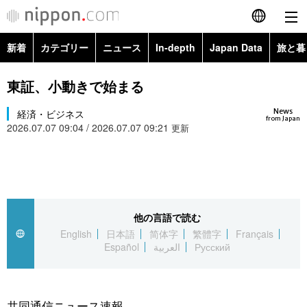
新着
カテゴリー
ニュース
In-depth
Japan Data
旅と暮
English
政治・外交
Topics
東証、小動きで始まる
简体字
News
経済・ビジネス
経済・ビジネス
Images
繁體字
from Japan
2026.07.07 09:04 / 2026.07.07 09:21
更新
カテゴリー
国際・海外
People
Français
政治・外交
ニュース
社会
東京
Español
経済・ビジネス
トップ
In-depth
他の言語で読む
文化
お知らせ
العربية
English
日本語
简体字
繁體字
Français
Español
العربية
Русский
国際
アーカイブ
Japan Data
科学・技術
Русский
社会
旅と暮らし
暮らし
共同通信ニュース速報