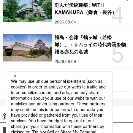
4
刻んだ伝統建築 : WITH
KAMAKURA（鎌倉・長谷）
2026.08.04
福島・会津「鶴ヶ城（若松
5
城）」：サムライの時代終焉を物
語る赤瓦の名城
2026.08.09
もっと見る
注目のキーワード
共同通信ニュース
気象・災害
災害