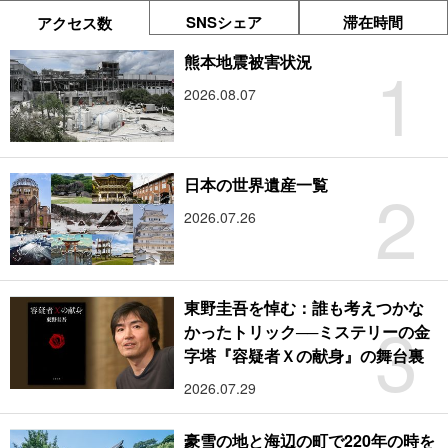
SNSシェア
滞在時間
アクセス数
1
熊本地震被害状況
2026.08.07
2
日本の世界遺産一覧
2026.07.26
東野圭吾を悼む：誰も考えつかな
3
かったトリック──ミステリーの金
字塔『容疑者Ｘの献身』の舞台裏
2026.07.29
豪雪の地と海辺の町で220年の時を