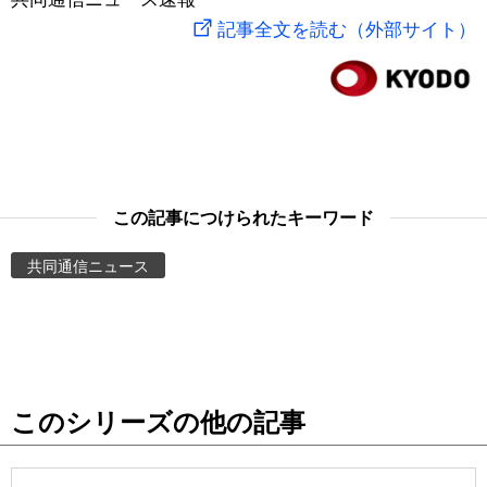
記事全文を読む（外部サイト）
スポーツ・東京2020
文化
動画/Live
科学・技術
Books
暮らし
Cinema
この記事につけられたキーワード
スポーツ・東京2020
Topics
共同通信ニュース
Images
People
東京
このシリーズの他の記事
お知らせ