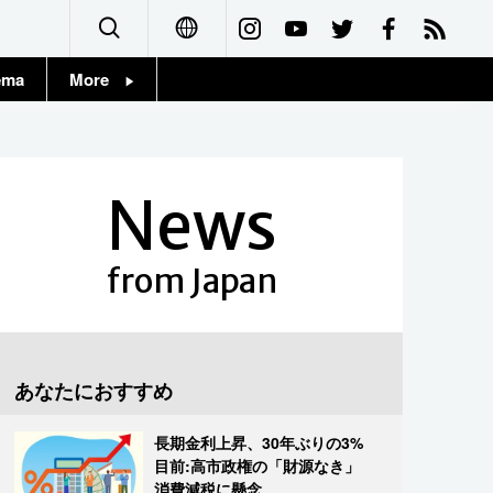
ema
More
English
Topics
简体字
Images
News
繁體字
People
Français
from Japan
東京
Español
お知らせ
العربية
あなたにおすすめ
Русский
長期金利上昇、30年ぶりの3%
目前:高市政権の「財源なき」
消費減税に懸念