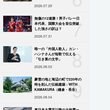
引退
2026.07.29
7
無傷の12連勝！男子バレー日
本代表、国際大会を首位突破
した強さの訳は？
2026.07.31
8
唯一の「外国人歌人」カン・
ハンナさんが短歌で伝える
「引き算の文学」
2026.08.03
9
豪雪の地と海辺の町で220年の
時を刻んだ伝統建築 : WITH
KAMAKURA（鎌倉・長谷）
2026.08.04
東日本大震災以降の大地震一