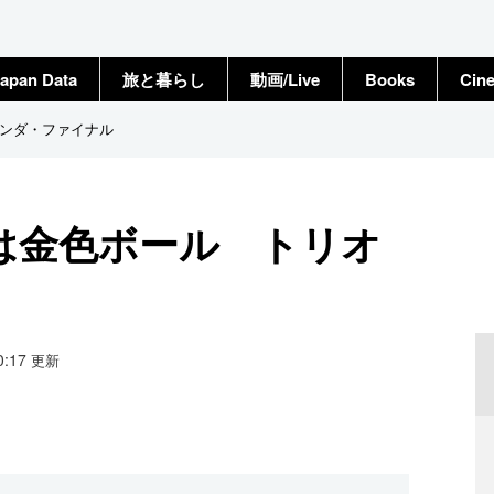
apan Data
旅と暮らし
動画/Live
Books
Cin
ンダ・ファイナル
は金色ボール トリオ
10:17
更新