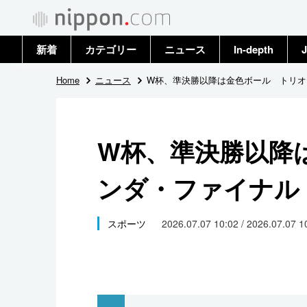
新着
カテゴリー
ニュース
In-depth
J
政治・外交
トップ
Home
ニュース
W杯、準決勝以降は金色ボール トリオ
経済・ビジネス
アーカイブ
W杯、準決勝以降
国際
ンダ・ファイナル
社会
文化
スポーツ
2026.07.07 10:02 / 2026.07.07 
科学・技術
暮らし