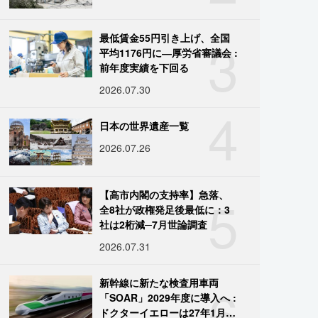
3
最低賃金55円引き上げ、全国
平均1176円に―厚労省審議会 :
前年度実績を下回る
2026.07.30
4
日本の世界遺産一覧
2026.07.26
5
【高市内閣の支持率】急落、
全8社が政権発足後最低に：3
社は2桁減─7月世論調査
2026.07.31
6
新幹線に新たな検査用車両
「SOAR」2029年度に導入へ :
ドクターイエローは27年1月に