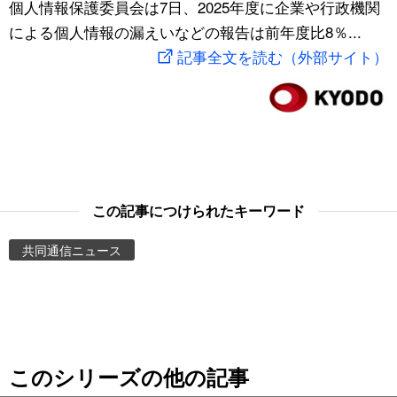
個人情報保護委員会は7日、2025年度に企業や行政機関
スポーツ・東京2020
文化
動画/Live
による個人情報の漏えいなどの報告は前年度比8％...
記事全文を読む（外部サイト）
科学・技術
Books
暮らし
Cinema
スポーツ・東京2020
Topics
この記事につけられたキーワード
Images
共同通信ニュース
People
東京
このシリーズの他の記事
お知らせ