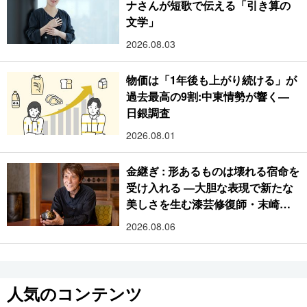
ナさんが短歌で伝える「引き算の
文学」
2026.08.03
物価は「1年後も上がり続ける」が
過去最高の9割:中東情勢が響く―
日銀調査
2026.08.01
金継ぎ : 形あるものは壊れる宿命を
受け入れる ―大胆な表現で新たな
美しさを生む漆芸修復師・末崎広
樹
2026.08.06
人気のコンテンツ