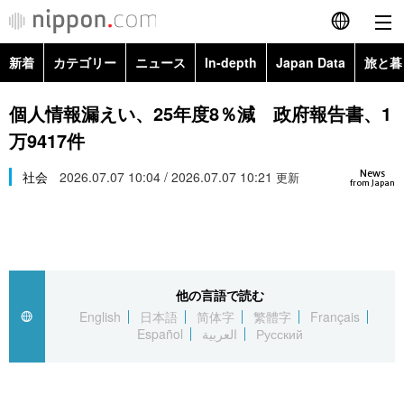
新着
カテゴリー
ニュース
In-depth
Japan Data
旅と暮
English
政治・外交
Topics
個人情報漏えい、25年度8％減 政府報告書、1
简体字
万9417件
経済・ビジネス
Images
繁體字
カテゴリー
News
社会
2026.07.07 10:04 / 2026.07.07 10:21
更新
from Japan
国際・海外
People
Français
政治・外交
ニュース
社会
東京
Español
経済・ビジネス
トップ
In-depth
文化
お知らせ
العربية
他の言語で読む
English
日本語
简体字
繁體字
Français
国際
アーカイブ
Japan Data
科学・技術
Español
العربية
Русский
Русский
社会
旅と暮らし
暮らし