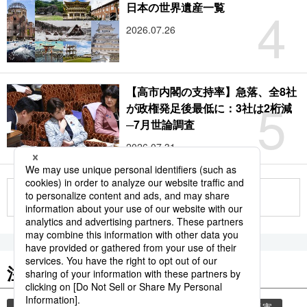
4
日本の世界遺産一覧
2026.07.26
【高市内閣の支持率】急落、全8社
5
が政権発足後最低に：3社は2桁減
─7月世論調査
2026.07.31
もっと見る
注目のキーワード