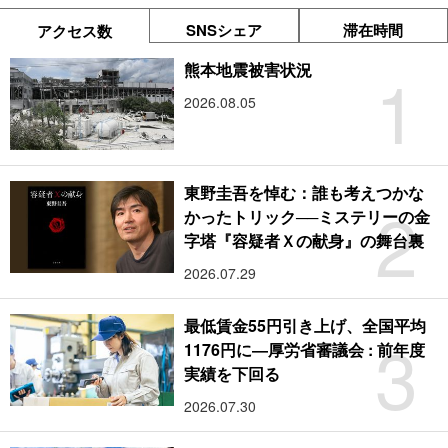
SNSシェア
滞在時間
アクセス数
1
熊本地震被害状況
2026.08.05
東野圭吾を悼む：誰も考えつかな
2
かったトリック──ミステリーの金
字塔『容疑者Ｘの献身』の舞台裏
2026.07.29
最低賃金55円引き上げ、全国平均
3
1176円に―厚労省審議会 : 前年度
実績を下回る
2026.07.30