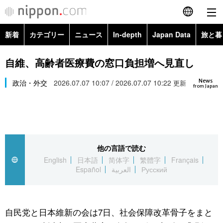
新着
カテゴリー
ニュース
In-depth
Japan Data
旅と暮
English
政治・外交
Topics
自維、高齢者医療費の窓口負担増へ見直し
简体字
News
経済・ビジネス
政治・外交
2026.07.07 10:07 / 2026.07.07 10:22
Images
更新
繁體字
from Japan
カテゴリー
国際・海外
People
Français
政治・外交
ニュース
社会
東京
Español
他の言語で読む
経済・ビジネス
トップ
In-depth
文化
お知らせ
English
日本語
简体字
繁體字
Français
العربية
Español
العربية
Русский
国際
アーカイブ
Japan Data
科学・技術
Русский
社会
旅と暮らし
暮らし
自民党と日本維新の会は7日、社会保障改革骨子をまと