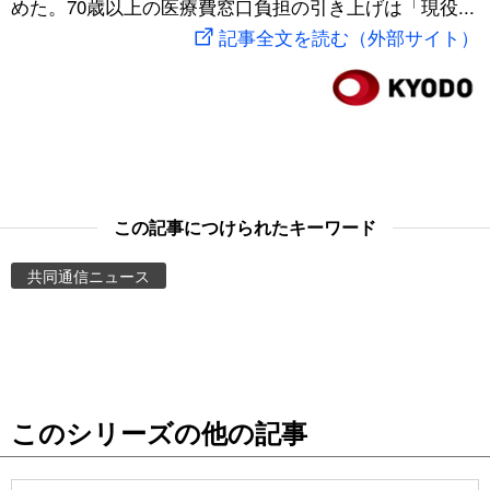
めた。70歳以上の医療費窓口負担の引き上げは「現役...
スポーツ・東京2020
文化
動画/Live
記事全文を読む（外部サイト）
科学・技術
Books
暮らし
Cinema
スポーツ・東京2020
Topics
この記事につけられたキーワード
共同通信ニュース
Images
People
東京
このシリーズの他の記事
お知らせ