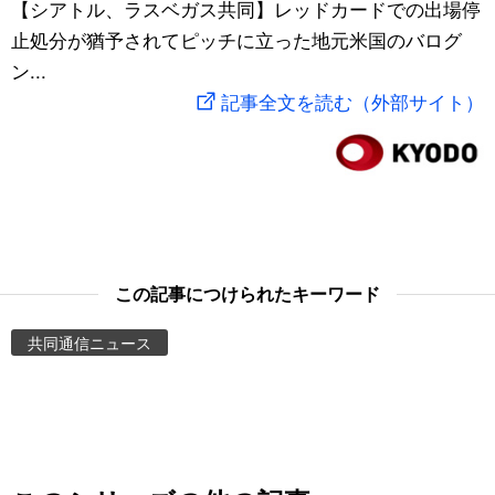
【シアトル、ラスベガス共同】レッドカードでの出場停
スポーツ・東京2020
文化
動画/Live
止処分が猶予されてピッチに立った地元米国のバログ
ン...
科学・技術
Books
記事全文を読む（外部サイト）
暮らし
Cinema
スポーツ・東京2020
Topics
Images
この記事につけられたキーワード
共同通信ニュース
People
東京
お知らせ