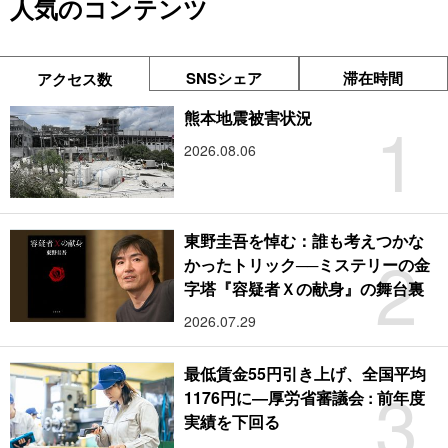
人気のコンテンツ
SNSシェア
滞在時間
アクセス数
1
熊本地震被害状況
2026.08.06
東野圭吾を悼む：誰も考えつかな
2
かったトリック──ミステリーの金
字塔『容疑者Ｘの献身』の舞台裏
2026.07.29
最低賃金55円引き上げ、全国平均
3
1176円に―厚労省審議会 : 前年度
実績を下回る