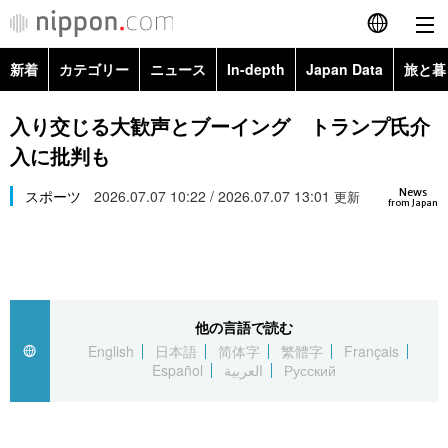
新着
カテゴリー
ニュース
In-depth
Japan Data
旅と暮
English
政治・外交
Topics
入り交じる大歓声とブーイング トランプ氏介
简体字
入に批判も
経済・ビジネス
Images
繁體字
カテゴリー
News
スポーツ
2026.07.07 10:22 / 2026.07.07 13:01
更新
from Japan
国際・海外
People
Français
政治・外交
ニュース
社会
東京
Español
経済・ビジネス
トップ
In-depth
文化
お知らせ
العربية
他の言語で読む
English
日本語
简体字
繁體字
Français
国際
アーカイブ
Japan Data
科学・技術
Español
العربية
Русский
Русский
社会
旅と暮らし
暮らし