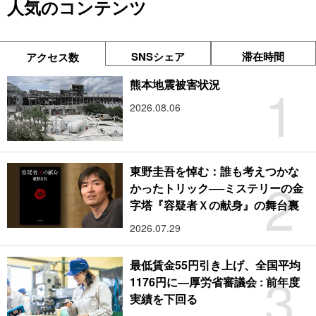
人気のコンテンツ
SNSシェア
滞在時間
アクセス数
1
熊本地震被害状況
2026.08.06
東野圭吾を悼む：誰も考えつかな
2
かったトリック──ミステリーの金
字塔『容疑者Ｘの献身』の舞台裏
2026.07.29
最低賃金55円引き上げ、全国平均
3
1176円に―厚労省審議会 : 前年度
実績を下回る