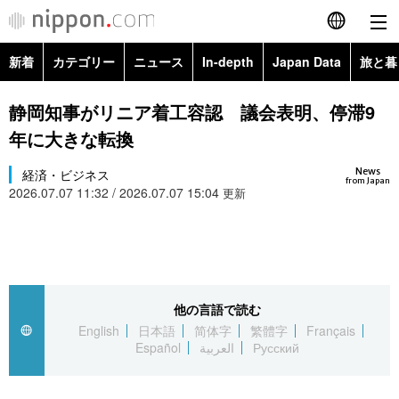
新着
カテゴリー
ニュース
In-depth
Japan Data
旅と暮
English
政治・外交
Topics
静岡知事がリニア着工容認 議会表明、停滞9
简体字
年に大きな転換
経済・ビジネス
Images
繁體字
カテゴリー
News
経済・ビジネス
from Japan
2026.07.07 11:32 / 2026.07.07 15:04
国際・海外
更新
People
Français
政治・外交
ニュース
社会
東京
Español
経済・ビジネス
トップ
In-depth
文化
お知らせ
العربية
他の言語で読む
国際
アーカイブ
Japan Data
科学・技術
English
日本語
简体字
繁體字
Français
Русский
Español
العربية
Русский
社会
旅と暮らし
暮らし