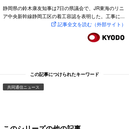
スポーツ・東京2020
静岡県の鈴木康友知事は7日の県議会で、JR東海のリニ
文化
動画/Live
ア中央新幹線静岡工区の着工容認を表明した。工事に...
記事全文を読む（外部サイト）
科学・技術
Books
暮らし
Cinema
スポーツ・東京2020
Topics
Images
この記事につけられたキーワード
共同通信ニュース
People
東京
お知らせ
このシリーズの他の記事