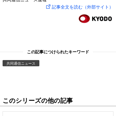
記事全文を読む（外部サイト）
スポーツ・東京2020
文化
動画/Live
科学・技術
Books
暮らし
Cinema
この記事につけられたキーワード
スポーツ・東京2020
Topics
共同通信ニュース
Images
People
東京
このシリーズの他の記事
お知らせ