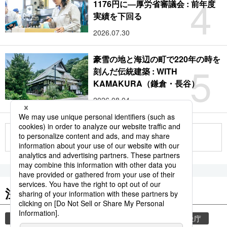
4
1176円に―厚労省審議会 : 前年度
実績を下回る
2026.07.30
豪雪の地と海辺の町で220年の時を
5
刻んだ伝統建築 : WITH
KAMAKURA（鎌倉・長谷）
2026.08.04
もっと見る
注目のキーワード
共同通信ニュース
気象・災害
災害
気象庁