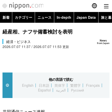
新着
カテゴリー
ニュース
In-depth
Japan Data
旅と暮
English
政治・外交
Topics
経産相、ナフサ備蓄検討を表明
简体字
News
経済・ビジネス
経済・ビジネス
Images
繁體字
from Japan
2026.07.07 11:37 / 2026.07.07 11:53
更新
カテゴリー
国際・海外
People
Français
政治・外交
ニュース
社会
東京
Español
経済・ビジネス
トップ
In-depth
他の言語で読む
文化
お知らせ
العربية
English
日本語
简体字
繁體字
Français
Español
العربية
Русский
国際
アーカイブ
Japan Data
科学・技術
Русский
社会
旅と暮らし
暮らし
共同通信ニュース速報