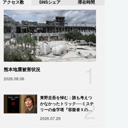
アクセス数
SNSシェア
滞在時間
1
熊本地震被害状況
2026.08.06
2
東野圭吾を悼む：誰も考えつ
かなかったトリック──ミステ
リーの金字塔『容疑者Ｘの献
身』の舞台裏
2026.07.29