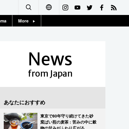
ema
More
English
Topics
简体字
Images
News
繁體字
People
Français
from Japan
東京
Español
お知らせ
العربية
あなたにおすすめ
Русский
東京で80年守り続けてきた砂
窯ばい煎の麦茶 : 苦みの中に穀
物の甘みがふわり広がる