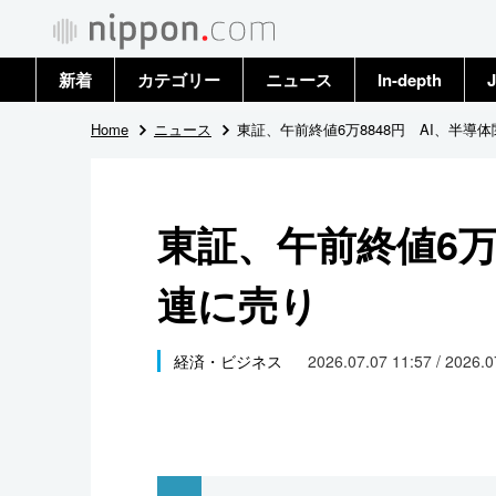
新着
カテゴリー
ニュース
In-depth
J
政治・外交
トップ
Home
ニュース
東証、午前終値6万8848円 AI、半導
経済・ビジネス
アーカイブ
東証、午前終値6万
国際
連に売り
社会
文化
経済・ビジネス
2026.07.07 11:57 / 2026.
科学・技術
暮らし