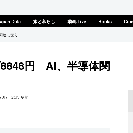
apan Data
旅と暮らし
動画/Live
Books
Cin
体関連に売り
8848円 AI、半導体関
07.07 12:09
更新