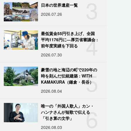
3
日本の世界遺産一覧
2026.07.26
4
最低賃金55円引き上げ、全国
平均1176円に―厚労省審議会 :
前年度実績を下回る
2026.07.30
5
豪雪の地と海辺の町で220年の
時を刻んだ伝統建築 : WITH
KAMAKURA（鎌倉・長谷）
2026.08.04
6
唯一の「外国人歌人」カン・
ハンナさんが短歌で伝える
「引き算の文学」
2026.08.03