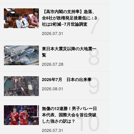
7
【高市内閣の支持率】急落、
全8社が政権発足後最低に：3
社は2桁減─7月世論調査
2026.07.31
8
東日本大震災以降の大地震一
覧
2026.07.28
9
2026年7月 日本の出来事
2026.08.01
10
無傷の12連勝！男子バレー日
本代表、国際大会を首位突破
した強さの訳は？
2026.07.31