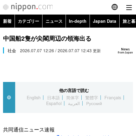
新着
カテゴリー
ニュース
In-depth
Japan Data
旅と暮
English
政治・外交
Topics
中国船2隻が尖閣周辺の領海出る
简体字
News
経済・ビジネス
社会
2026.07.07 12:26 / 2026.07.07 12:43
Images
更新
繁體字
from Japan
カテゴリー
国際・海外
People
Français
政治・外交
ニュース
社会
東京
Español
他の言語で読む
経済・ビジネス
トップ
In-depth
文化
お知らせ
English
日本語
简体字
繁體字
Français
العربية
Español
العربية
Русский
国際
アーカイブ
Japan Data
科学・技術
Русский
社会
旅と暮らし
暮らし
共同通信ニュース速報