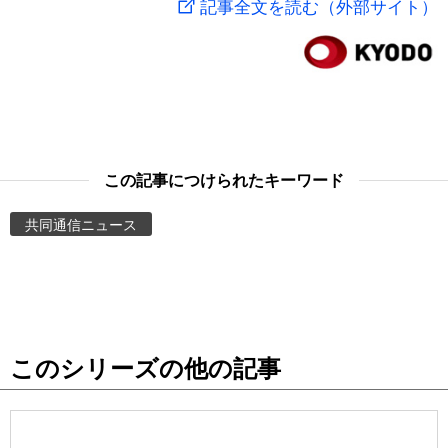
記事全文を読む（外部サイト）
スポーツ・東京2020
文化
動画/Live
科学・技術
Books
暮らし
Cinema
この記事につけられたキーワード
スポーツ・東京2020
Topics
共同通信ニュース
Images
People
このシリーズの他の記事
東京
お知らせ