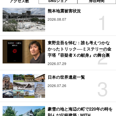
SNSシェア
滞在時間
アクセス数
1
熊本地震被害状況
2026.08.07
東野圭吾を悼む：誰も考えつかな
2
かったトリック──ミステリーの金
字塔『容疑者Ｘの献身』の舞台裏
2026.07.29
3
日本の世界遺産一覧
2026.07.26
豪雪の地と海辺の町で220年の時を
刻んだ伝統建築 : WITH