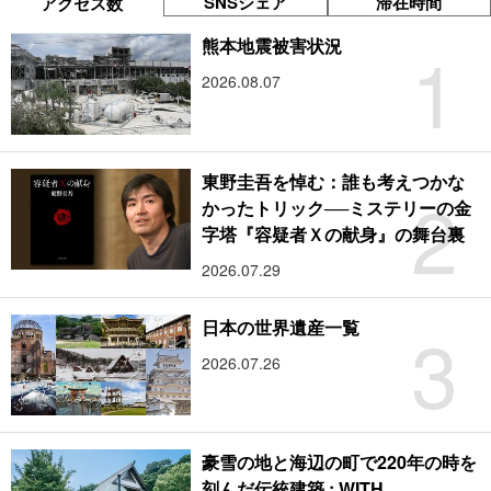
SNSシェア
滞在時間
アクセス数
1
熊本地震被害状況
2026.08.07
東野圭吾を悼む：誰も考えつかな
2
かったトリック──ミステリーの金
字塔『容疑者Ｘの献身』の舞台裏
2026.07.29
3
日本の世界遺産一覧
2026.07.26
豪雪の地と海辺の町で220年の時を
刻んだ伝統建築 : WITH