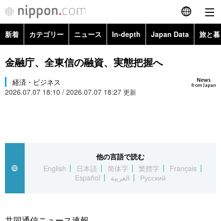
新着
カテゴリー
ニュース
In-depth
Japan Data
旅と暮
English
政治・外交
Topics
金融庁、全東信の融資、実態把握へ
简体字
News
経済・ビジネス
経済・ビジネス
Images
繁體字
from Japan
2026.07.07 18:10 / 2026.07.07 18:27
更新
カテゴリー
国際・海外
People
Français
政治・外交
ニュース
社会
東京
Español
経済・ビジネス
トップ
In-depth
他の言語で読む
文化
お知らせ
العربية
English
日本語
简体字
繁體字
Français
Español
العربية
Русский
国際
アーカイブ
Japan Data
科学・技術
Русский
社会
旅と暮らし
暮らし
共同通信ニュース速報