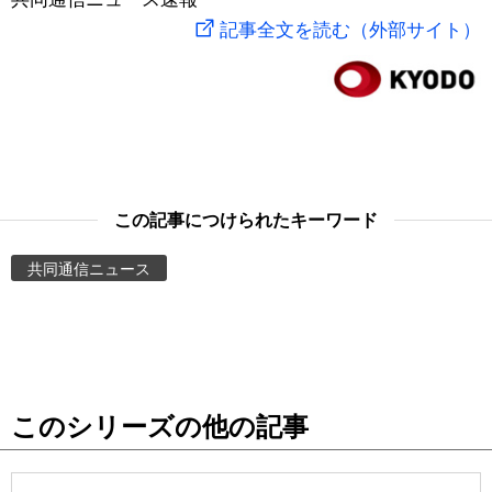
記事全文を読む（外部サイト）
スポーツ・東京2020
文化
動画/Live
科学・技術
Books
暮らし
Cinema
この記事につけられたキーワード
スポーツ・東京2020
Topics
共同通信ニュース
Images
People
東京
このシリーズの他の記事
お知らせ