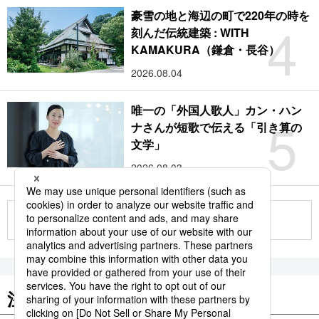
豪雪の地と海辺の町で220年の時を
4
刻んだ伝統建築 : WITH
KAMAKURA（鎌倉・長谷）
2026.08.04
唯一の「外国人歌人」カン・ハン
5
ナさんが短歌で伝える「引き算の
文学」
2026.08.03
もっと見る
注目のキーワード