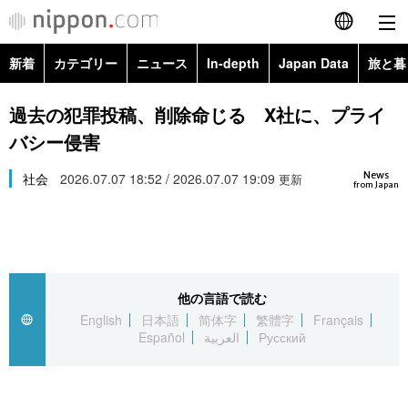
新着
カテゴリー
ニュース
In-depth
Japan Data
旅と暮
English
政治・外交
Topics
過去の犯罪投稿、削除命じる X社に、プライ
简体字
バシー侵害
経済・ビジネス
Images
繁體字
カテゴリー
News
社会
2026.07.07 18:52 / 2026.07.07 19:09
更新
from Japan
国際・海外
People
Français
政治・外交
ニュース
社会
東京
Español
経済・ビジネス
トップ
In-depth
文化
お知らせ
العربية
他の言語で読む
English
日本語
简体字
繁體字
Français
国際
アーカイブ
Japan Data
科学・技術
Español
العربية
Русский
Русский
社会
旅と暮らし
暮らし