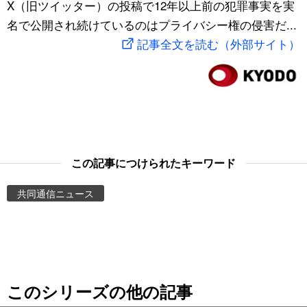
X（旧ツイッター）の投稿で12年以上前の犯罪事実を実
スポーツ・東京2020
文化
動画/Live
名で公開され続けているのはプライバシー権の侵害だ...
記事全文を読む（外部サイト）
科学・技術
Books
暮らし
Cinema
スポーツ・東京2020
Topics
この記事につけられたキーワード
Images
共同通信ニュース
People
東京
このシリーズの他の記事
お知らせ