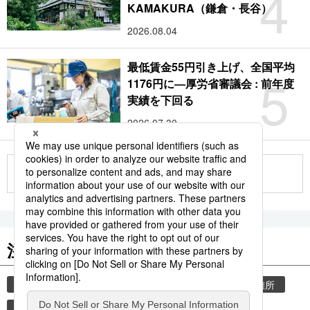
4
KAMAKURA（鎌倉・長谷）
2026.08.04
最低賃金55円引き上げ、全国平均
5
1176円に―厚労省審議会 : 前年度
実績を下回る
2026.07.30
もっと見る
注目のキーワード
共同通信ニュース
気象・災害
災害
避難所
自然災害
観光
気象庁
旅