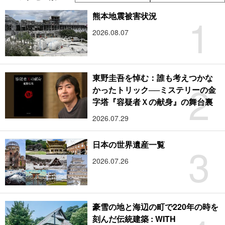
1
熊本地震被害状況
2026.08.07
東野圭吾を悼む：誰も考えつかな
2
かったトリック──ミステリーの金
字塔『容疑者Ｘの献身』の舞台裏
2026.07.29
3
日本の世界遺産一覧
2026.07.26
豪雪の地と海辺の町で220年の時を
刻んだ伝統建築 : WITH