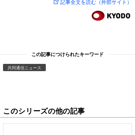
記事全文を読む（外部サイト）
スポーツ・東京2020
文化
動画/Live
科学・技術
Books
暮らし
Cinema
この記事につけられたキーワード
スポーツ・東京2020
Topics
共同通信ニュース
Images
People
このシリーズの他の記事
東京
お知らせ