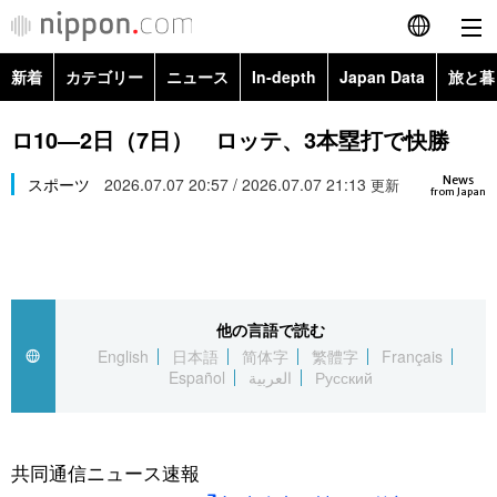
新着
カテゴリー
ニュース
In-depth
Japan Data
旅と暮
English
政治・外交
Topics
ロ10―2日（7日） ロッテ、3本塁打で快勝
简体字
News
経済・ビジネス
スポーツ
2026.07.07 20:57 / 2026.07.07 21:13
Images
更新
繁體字
from Japan
カテゴリー
国際・海外
People
Français
政治・外交
ニュース
社会
東京
Español
他の言語で読む
経済・ビジネス
トップ
In-depth
文化
お知らせ
English
日本語
简体字
繁體字
Français
العربية
Español
العربية
Русский
国際
アーカイブ
Japan Data
科学・技術
Русский
社会
旅と暮らし
暮らし
共同通信ニュース速報